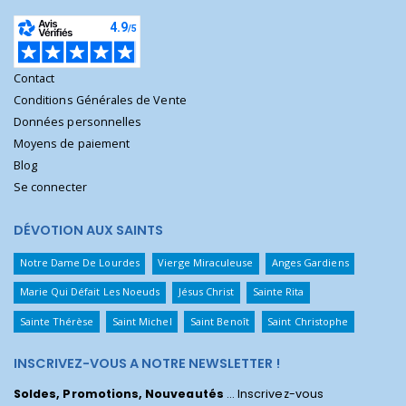
Contact
Conditions Générales de Vente
Données personnelles
Moyens de paiement
Blog
Se connecter
DÉVOTION AUX SAINTS
Notre Dame De Lourdes
Vierge Miraculeuse
Anges Gardiens
Marie Qui Défait Les Noeuds
Jésus Christ
Sainte Rita
Sainte Thérèse
Saint Michel
Saint Benoît
Saint Christophe
INSCRIVEZ-VOUS A NOTRE NEWSLETTER !
Soldes, Promotions, Nouveautés
... Inscrivez-vous