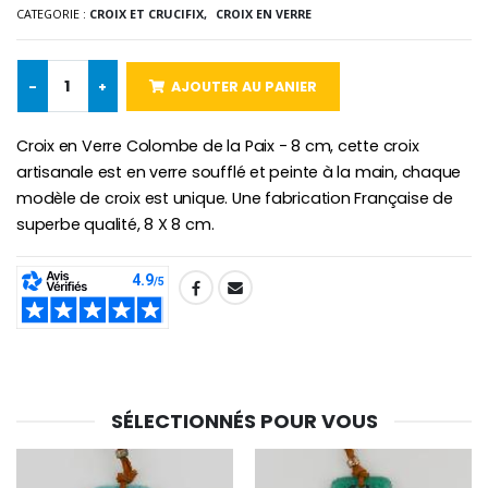
CATEGORIE :
CROIX ET CRUCIFIX,
CROIX EN VERRE
-25%
Médaille Miraculeuse Rose
Lot de 20 Bougies de Neuvaine Blanches
€2.50
€58.50
€78.00
-
+
AJOUTER AU PANIER
Croix en Verre Colombe de la Paix - 8 cm, cette croix
artisanale est en verre soufflé et peinte à la main, chaque
Chapelet de Lourde
Huile d'Onction
modèle de croix est unique. Une fabrication Française de
€5.00
€9.90
superbe qualité, 8 X 8 cm.
SHARE:
Croix Enfant en Bois Eglise Papillons et Arc-en-ciel 15 cm
Bougie Neuvaine pour une Guérison - 17.5cm
€23.00
€4.90
SÉLECTIONNÉS POUR VOUS