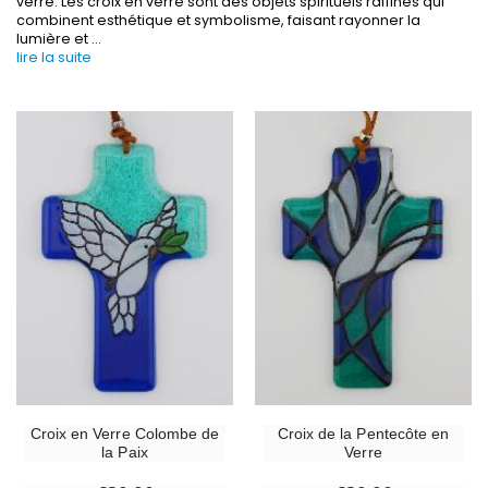
verre. Les croix en verre sont des objets spirituels raffinés qui
combinent esthétique et symbolisme, faisant rayonner la
lumière et
...
-30%
lire la suite
6 Bougies Teintées Masse Couleur Blanche
Une bougie 150 gr et votre Prière déposées à L
€6.00
€7.00
€10.00
-10%
-20%
Statue Vierge Miraculeuse Lumineuse
Eau de Lourdes 1 
€13.50
€9.60
€15.00
€12.00
-20%
Coffret Encens Benjoin + Charbon + Brûle-encens
Déposez votre Neuvaine à Lourdes
€21.90
€9.60
€12.00
Croix en Verre Colombe de
Croix de la Pentecôte en
la Paix
Verre
Encens d'Eglise Pontifical 250g
Bonbons Pastilles Menthe à l'Eau de Lourdes - 130g