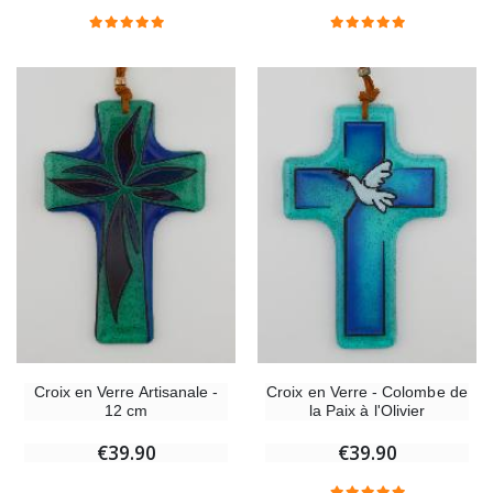
Croix Enfant en Bois Eglise Papillons et Arc-en-ciel 15 cm
Bougie Neuvaine pou
€23.00
€4.90
Croix en Verre Artisanale -
Croix en Verre - Colombe de
12 cm
la Paix à l'Olivier
€39.90
€39.90