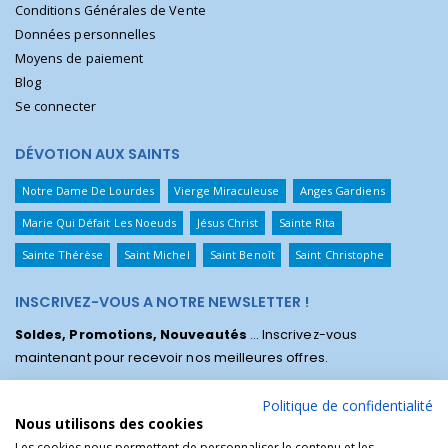
Conditions Générales de Vente
Données personnelles
Moyens de paiement
Blog
Se connecter
DÉVOTION AUX SAINTS
Notre Dame De Lourdes
Vierge Miraculeuse
Anges Gardiens
Marie Qui Défait Les Noeuds
Jésus Christ
Sainte Rita
Sainte Thérèse
Saint Michel
Saint Benoît
Saint Christophe
INSCRIVEZ-VOUS A NOTRE NEWSLETTER !
Soldes, Promotions, Nouveautés
... Inscrivez-vous
maintenant pour recevoir nos meilleures offres.
Politique de confidentialité
Nous utilisons des cookies
Les cookies nous permettent de personnaliser le contenu et les