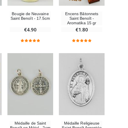
€6.00
Bougie de Neuvaine
Encens Bâtonnets
Saint Benoît - 17.5cm
Saint Benoît -
Aromatika 15 gr
€4.90
€1.80
-10%
Statue Vierge Miraculeuse Lumineuse
€13.50
€15.00
Coffret Encens Benjoin + Charbon + Brûle-encens
€21.90
Encens d'Eglise Pontifical 250g
€12.90
Médaille Religieuse
Médaille de Saint
Saint Benoît Argentée
Benoît en Métal - 2cm