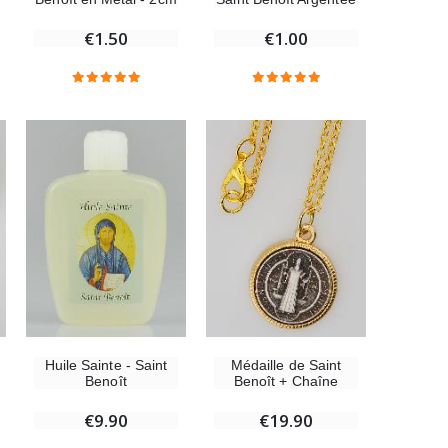
€1.00
€1.50
Médaille Miraculeuse Or 9 Carats - 10 mm
€130.00
Médaille Miraculeuse Rose - 19mm
€2.50
Chapelet de Lourdes en Bois
€5.00
Huile Sainte - Saint
Médaille de Saint
Benoît
Benoît + Chaîne
€9.90
€19.90
Croix Enfant en Bois Eglise Papillons et Arc-en-ciel 15 cm