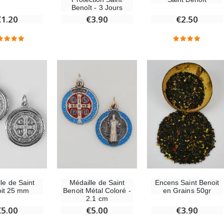
Benoît - 3 Jours
€2.50
€1.20
€3.90
-10%
Médaille Miraculeuse Or 9 Carats - 10 mm
Bougie de Neuvaine Contre le Mal - Saint Michel
€130.00
€4.95
€5.50
-25%
Médaille Miraculeuse Rose - 19mm
Lot de 20 Bougies de Neuvaine Blanches
€2.50
€58.50
€78.00
Chapelet de Lourdes en Bois
Huile d'Onction
€5.00
€9.90
le de Saint
Médaille de Saint
Encens Saint Benoit
it 25 mm
Benoit Métal Coloré -
en Grains 50gr
2.1 cm
€5.00
€5.00
€3.90
Croix Enfant en Bois Eglise Papillons et Arc-en-ciel 15 cm
Bougie Neuvaine pour une Guérison - 17.5cm