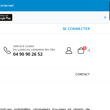
 internet
×
SE CONNECTER
SERVICE CLIENT
0
DU LUNDI AU VENDREDI 8H-18H
04 90 90 26 52
CONTACT
 statues, médailles, chapelets, bougies et objets de