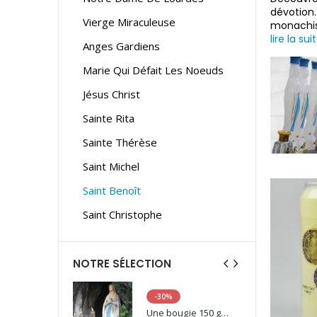
dévotio
Vierge Miraculeuse
monachis
lire la sui
Anges Gardiens
Marie Qui Défait Les Noeuds
Jésus Christ
Sainte Rita
Sainte Thérèse
Saint Michel
Saint Benoît
Saint Christophe
NOTRE SÉLECTION
-30%
6 Bougies Teintées Masse Couleur Blanche
Une bougie 150 gr et votre Prière déposées à Lourdes