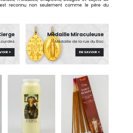
ie est reconnu non seulement comme le père du
Cierge
Médaille Miraculeuse
 Lourdes
Médaille de la rue du Bac
VOIR +
EN SAVOIR +
6 Bougies Teintées Masse Couleur Blanche