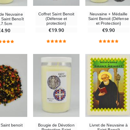
€6.00
€7.00
€10.00
Coffret Saint Benoit
Neuvaine + Médaille
de Neuvaine
(Défense et
Saint Benoit (Défense
 Saint Benoît
protection)
et Protection)
17.5cm
€19.90
€9.90
€4.90
-10%
-20%
Statue Vierge Miraculeuse Lumineuse
Eau de Lourdes 1 Litre
€13.50
€9.60
€15.00
€12.00
-20%
Coffret Encens Benjoin + Charbon + Brûle-encens
Déposez votre Neuvaine à Lourdes
€21.90
€9.60
€12.00
Encens d'Eglise Pontifical 250g
Bonbons Pastilles Menthe à l'Eau de Lourdes - 130g
€12.90
€7.90
Livret de Neuvaine à
Saint benoit
Bougie de Dévotion
Saint Benoît
Protection Saint