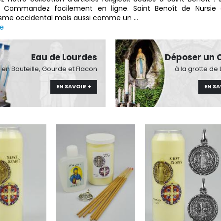
n. Commandez facilement en ligne. Saint Benoît de Nurs
me occidental mais aussi comme un
...
te
Eau de Lourdes
Déposer un 
en Bouteille, Gourde et Flacon
à la grotte de
EN SAVOIR +
EN SA
-30%
6 Bougies Teintées Masse Couleur Blanche
Une bougie 150 gr et votre Prière déposées à Lourdes