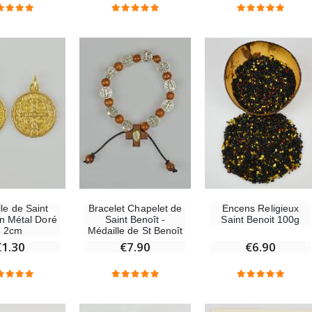
€23.00
€4.90
Encens Religieux
le de Saint
Bracelet Chapelet de
Saint Benoit 100g
en Métal Doré
Saint Benoît -
- 2cm
Médaille de St Benoît
€6.90
€1.30
€7.90