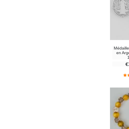
Médaille
en Arg
€