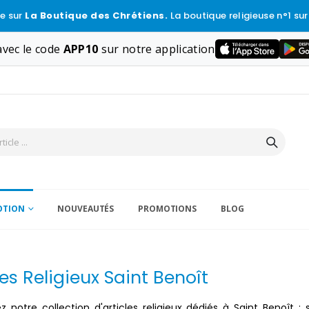
e sur
La Boutique des Chrétiens.
La boutique religieuse n°1 sur
vec le code
APP10
sur notre application
VOTION
NOUVEAUTÉS
PROMOTIONS
BLOG
les Religieux Saint Benoît
 notre collection d'articles religieux dédiés à Saint Benoît :