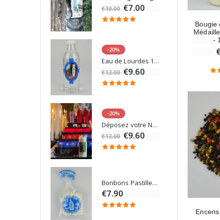
€7.00
€10.00
Bougie 
Médaille
- 
-20%
Statue Vierge Miraculeuse Lumineuse
Eau de Lourdes 1 Litre
€13.50
€9.60
€12.00
-20%
Coffret Encens Benjoin + Charbon + Brûle-encens
Déposez votre Neuvaine à Lourdes
0
€9.60
€12.00
Encens d'Eglise Pontifical 250g
Bonbons Pastilles Menthe à l'Eau de Lourdes - 130g
0
€7.90
Encens 