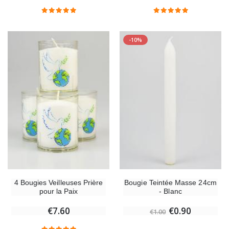
Chapelet de Lourdes en Bois
Huile d'Onction
€5.00
€9.90
-10%
Croix Enfant en Bois Eglise Papillons et Arc-en-ciel 15 cm
Bougie Neuvaine pou
€23.00
€4.90
4 Bougies Veilleuses Prière
Bougie Teintée Masse 24cm
pour la Paix
- Blanc
€7.60
€0.90
€1.00