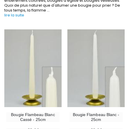
entièrement colorées, bougies d'église et bougies veilleuses.
Quoi de plus naturel que d'allumer une bougie pour prier ? De
tous temps, la flamme
...
lire la suite
-30%
6 Bougies Teintées Masse Couleur Blanche
Une bougie 150 gr et votre Prière déposées à L
€6.00
€7.00
€10.00
-10%
-20%
Statue Vierge Miraculeuse Lumineuse
Eau de Lourdes 1 
€13.50
€9.60
€15.00
€12.00
Bougie Flambeau Blanc
Bougie Flambeau Blanc -
Cassé - 25cm
25cm
-20%
Coffret Encens Benjoin + Charbon + Brûle-encens
Déposez votre Neuvaine à Lourdes