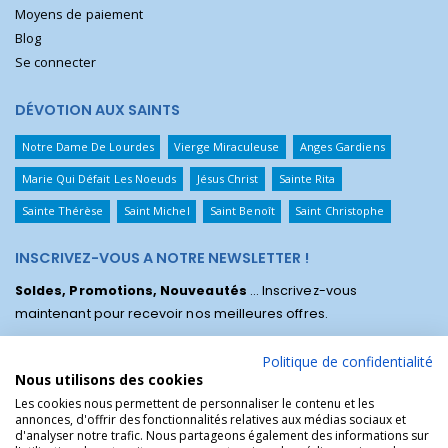
Moyens de paiement
Blog
Se connecter
DÉVOTION AUX SAINTS
Notre Dame De Lourdes
Vierge Miraculeuse
Anges Gardiens
Marie Qui Défait Les Noeuds
Jésus Christ
Sainte Rita
Sainte Thérèse
Saint Michel
Saint Benoît
Saint Christophe
INSCRIVEZ-VOUS A NOTRE NEWSLETTER !
Soldes, Promotions, Nouveautés
... Inscrivez-vous
maintenant pour recevoir nos meilleures offres.
Politique de confidentialité
Nous utilisons des cookies
Les cookies nous permettent de personnaliser le contenu et les
annonces, d'offrir des fonctionnalités relatives aux médias sociaux et
d'analyser notre trafic. Nous partageons également des informations sur