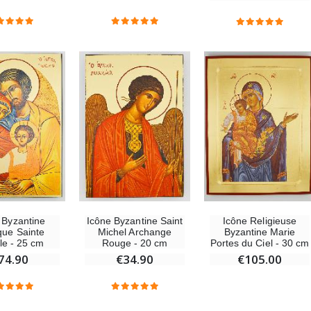
-10%
-20%
Statue Vierge Miraculeuse Lumineuse
Eau de Lourdes 1 Litre
€13.50
€9.60
€15.00
€12.00
-20%
Coffret Encens Benjoin + Charbon + Brûle-encens
Déposez votre Neuvaine à Lourdes
€21.90
€9.60
€12.00
Encens d'Eglise Pontifical 250g
Bonbons Pastilles Menthe à l'Eau de Lourdes - 130g
 Byzantine
Icône Byzantine Saint
Icône Religieuse
€12.90
€7.90
ue Sainte
Michel Archange
Byzantine Marie
le - 25 cm
Rouge - 20 cm
Portes du Ciel - 30 cm
74.90
€34.90
€105.00
-10%
Médaille Miraculeuse Or 9 Carats - 10 mm
Bougie de Neuvaine Contre le Mal - Saint Michel