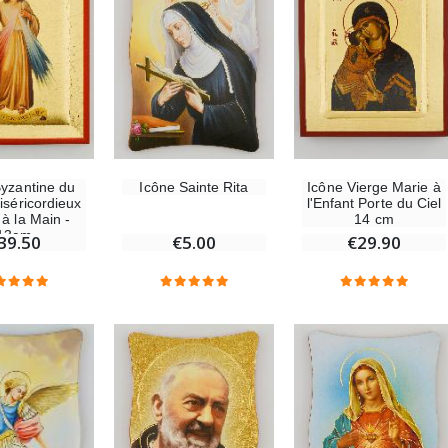
Byzantine du
Icône Sainte Rita
Icône Vierge Marie à
iséricordieux
l'Enfant Porte du Ciel
 à la Main -
14 cm
13cm
39.50
€5.00
€29.90