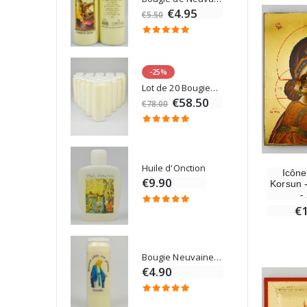
00
€4.95
€5.50
-25%
Médaille Miraculeuse Rose - 19mm
Lot de 20 Bougies de Neuvaine Blanches
€58.50
€78.00
Chapelet de Lourdes en Bois
Huile d'Onction
Icône
€9.90
Korsun 
-
€
Croix Enfant en Bois Eglise Papillons et Arc-en-ciel 15 cm
Bougie Neuvaine pour une Guérison - 17.5cm
0
€4.90