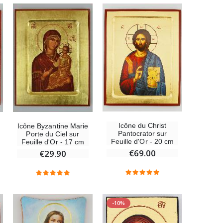
€130.00
Médaille Miraculeuse Rose - 19mm
€2.50
Chapelet de Lourdes en Bois
Icône du Christ
Icône Byzantine Marie
€5.00
Pantocrator sur
Porte du Ciel sur
Feuille d'Or - 20 cm
Feuille d'Or - 17 cm
€69.00
€29.90
Croix Enfant en Bois Eglise Papillons et Arc-en-ciel 15 cm
€23.00
-10%