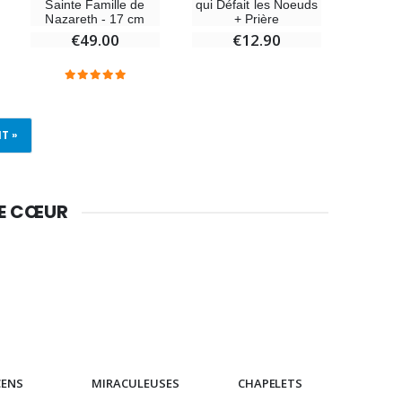
qui Défait les Noeuds
Sainte Famille de
+ Prière
Nazareth - 17 cm
€12.90
€49.00
T »
DE CŒUR
CENS
MIRACULEUSES
CHAPELETS
IC