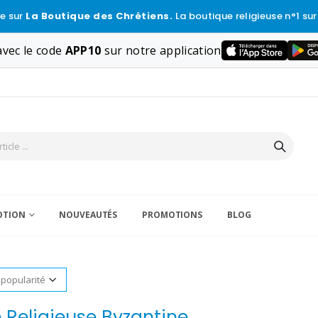
e sur
La Boutique des Chrétiens.
La boutique religieuse n°1 sur
vec le code
APP10
sur notre application
VOTION
NOUVEAUTÉS
PROMOTIONS
BLOG
 Religieuse Byzantine