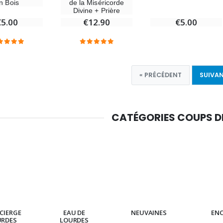
de la Miséricorde
n Bois
Divine + Prière
€12.90
€5.00
€5.00
« PRÉCÉDENT
SUIVAN
CATÉGORIES COUPS 
CIERGE
EAU DE
NEUVAINES
EN
URDES
LOURDES