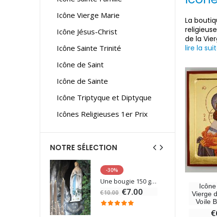
Icône Vierge Marie
La boutiq
religieus
Icône Jésus-Christ
de la Vie
Icône Sainte Trinité
lire la sui
Icône de Saint
Icône de Sainte
Icône Triptyque et Diptyque
Icônes Religieuses 1er Prix
NOTRE SÉLECTION
-30%
6 Bougies Teintées Masse Couleur Blanche
Une bougie 150 gr et votre Prière déposées à Lourdes
Icône
€7.00
€10.00
Vierge 
Voile 
€