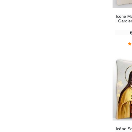
Icône M
Gardie
Icône S