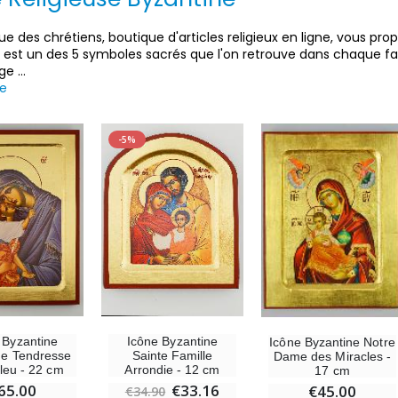
ue des chrétiens, boutique d'articles religieux en ligne, vous pro
e est un des 5 symboles sacrés que l'on retrouve dans chaque fa
rge
...
te
-5%
-30%
6 Bougies Teintées Masse Couleur Blanche
Une bougie 150 gr et votre Prière déposées à Lourdes
€6.00
 Byzantine
Icône Byzantine
Icône Byzantine Notre
€7.00
€10.00
de Tendresse
Sainte Famille
Dame des Miracles -
Bleu - 22 cm
Arrondie - 12 cm
17 cm
65.00
€33.16
€45.00
€34.90