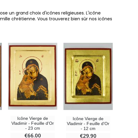
pose un grand choix d'icônes religieuses. L'icône
mille chrétienne. Vous trouverez bien sûr nos icônes
6 Bougies Teintées Masse Couleur Blanche
€6.00
Icône Vierge de
Icône Vierge de
Vladimir - Feuille d'Or
Vladimir - Feuille d'Or
- 23 cm
- 12 cm
€66.00
€29.90