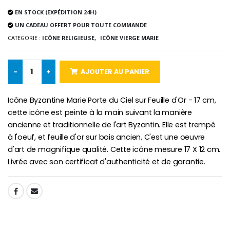
Lot de 20 Bougies de Neuvaine Blanches
€2.50
€58.50
EN STOCK (EXPÉDITION 24H)
€78.00
UN CADEAU OFFERT POUR TOUTE COMMANDE
CATEGORIE :
ICÔNE RELIGIEUSE,
ICÔNE VIERGE MARIE
Chapelet de Lourde
Huile d'Onction
€5.00
€9.90
-
+
AJOUTER AU PANIER
Icône Byzantine Marie Porte du Ciel sur Feuille d'Or - 17 cm,
cette icône est peinte à la main suivant la manière
ancienne et traditionnelle de l'art Byzantin. Elle est trempé
Croix Enfant en Bois Eglise Papillons et Arc-en-ciel 15 cm
Bougie Neuvaine pour une Guérison - 17.5cm
à l'oeuf, et feuille d'or sur bois ancien. C'est une oeuvre
€23.00
€4.90
d'art de magnifique qualité. Cette icône mesure 17 X 12 cm.
Livrée avec son certificat d'authenticité et de garantie.
SHARE: