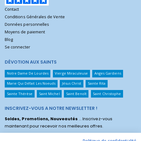
Contact
Conditions Générales de Vente
Données personnelles
Moyens de paiement
Blog
Se connecter
DÉVOTION AUX SAINTS
Notre Dame De Lourdes
Vierge Miraculeuse
Anges Gardiens
Marie Qui Défait Les Noeuds
Jésus Christ
Sainte Rita
Sainte Thérèse
Saint Michel
Saint Benoît
Saint Christophe
INSCRIVEZ-VOUS A NOTRE NEWSLETTER !
Soldes, Promotions, Nouveautés
... Inscrivez-vous
maintenant pour recevoir nos meilleures offres.
Politique de confidentialité