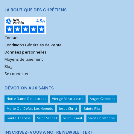
LA BOUTIQUE DES CHRÉTIENS
Contact
Conditions Générales de Vente
Données personnelles
Moyens de paiement
Blog
Se connecter
DÉVOTION AUX SAINTS
Notre Dame De Lourdes
Vierge Miraculeuse
Anges Gardiens
Marie Qui Défait Les Noeuds
Jésus Christ
Sainte Rita
Sainte Thérèse
Saint Michel
Saint Benoît
Saint Christophe
INSCRIVEZ-VOUS A NOTRE NEWSLETTER !