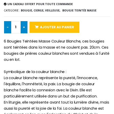
UN CADEAU OFFERT POUR TOUTE COMMANDE
-10%
Médaille Miraculeuse Or 9 Carat
CATEGORIE :
BOUGIE, CIERGE, VEILLEUSE,
BOUGIE TEINTÉE MASSE
Bougie de Neuvaine Contre le Mal - Saint Michel
€130.00
€4.95
€5.50
-
+
AJOUTER AU PANIER
-25%
6 Bougies Teintées Masse Couleur Blanche, ces bougies
Médaille Miraculeuse Rose
Lot de 20 Bougies de Neuvaine Blanches
€2.50
sont teintées dans la masse et ne coulent pas. 20cm. Ces
€58.50
€78.00
bougies de prières couleur blanches sont vendues à l'unité
ou en lot.
Symbolique de la couleur blanche :
Chapelet de Lourde
Huile d'Onction
La couleur blanche représente la pureté, l'innocence,
€5.00
€9.90
l'équilibre, l'honnêteté, la paix. La bougie de couleur
blanche facilite la connexion avec le Divin. Elle est
particulièrement utilisée dans un but de purification.
En liturgie, elle représente avant tout la lumière divine, mais
Croix Enfant en Bois Eglise Papillons et Arc-en-ciel 15 cm
Bougie Neuvaine pour une Guérison - 17.5cm
aussi la pureté et la joie de la foi. La couleur blanche est
€23.00
€4.90