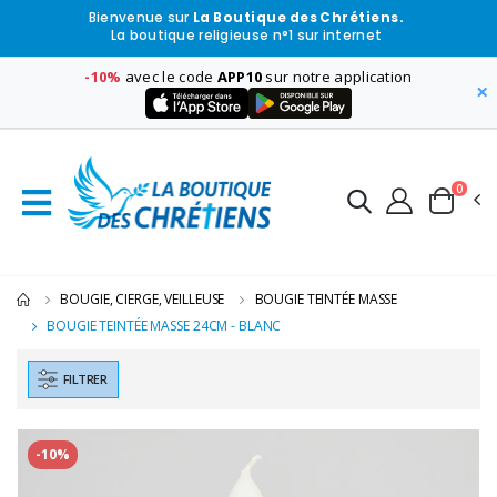
Bienvenue sur
La Boutique des Chrétiens.
La boutique religieuse n°1 sur internet
-10%
avec le code
APP10
sur notre application
×
0
BOUGIE, CIERGE, VEILLEUSE
BOUGIE TEINTÉE MASSE
BOUGIE TEINTÉE MASSE 24CM - BLANC
FILTRER
-10%