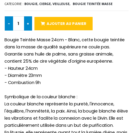
CATEGORIE :
BOUGIE, CIERGE, VEILLEUSE,
BOUGIE TEINTÉE MASSE
-10%
Médaille Miraculeuse Or 9 Carat
Bougie de Neuvaine Contre le Mal - Saint Michel
€130.00
€4.95
€5.50
-
+
AJOUTER AU PANIER
Bougie Teintée Masse 24cm - Blanc, cette bougie teintée
-25%
dans la masse de qualité supérieure ne coule pas.
Médaille Miraculeuse Rose
Lot de 20 Bougies de Neuvaine Blanches
€2.50
Garantie sans huile de palme, sans graisse animale,
€58.50
€78.00
contient 25% de cire végétale d'origine européenne.
- Hauteur 24cm
- Diamètre 23mm
- Combustion 9h
Chapelet de Lourde
Huile d'Onction
€5.00
€9.90
Symbolique de la couleur blanche :
La couleur blanche représente la pureté, l'innocence,
l'équilibre, l'honnêteté, la paix. Ainsi, la bougie blanche élève
les vibrations et facilite la connexion avec le Divin. Elle est
Croix Enfant en Bois Eglise Papillons et Arc-en-ciel 15 cm
Bougie Neuvaine pour une Guérison - 17.5cm
particulièrement utilisée dans un but de purification.
€23.00
€4.90
En liturgie, elle représente avant tout la lumière divine, mais