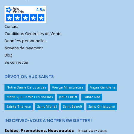
Contact
Conditions Générales de Vente
Données personnelles
Moyens de paiement
Blog
Se connecter
DÉVOTION AUX SAINTS
Notre Dame De Lourdes
Vierge Miraculeuse
Anges Gardiens
Marie Qui Défait Les Noeuds
Jésus Christ
Sainte Rita
Sainte Thérèse
Saint Michel
Saint Benoît
Saint Christophe
INSCRIVEZ-VOUS A NOTRE NEWSLETTER !
Soldes, Promotions, Nouveautés
... Inscrivez-vous