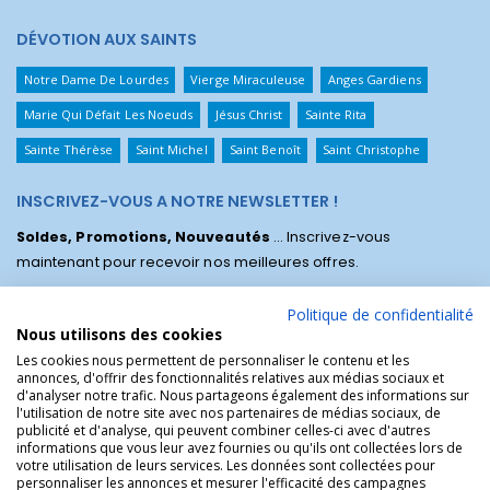
DÉVOTION AUX SAINTS
Notre Dame De Lourdes
Vierge Miraculeuse
Anges Gardiens
Marie Qui Défait Les Noeuds
Jésus Christ
Sainte Rita
Sainte Thérèse
Saint Michel
Saint Benoît
Saint Christophe
INSCRIVEZ-VOUS A NOTRE NEWSLETTER !
Soldes, Promotions, Nouveautés
... Inscrivez-vous
maintenant pour recevoir nos meilleures offres.
Politique de confidentialité
Nous utilisons des cookies
Les cookies nous permettent de personnaliser le contenu et les
annonces, d'offrir des fonctionnalités relatives aux médias sociaux et
d'analyser notre trafic. Nous partageons également des informations sur
l'utilisation de notre site avec nos partenaires de médias sociaux, de
publicité et d'analyse, qui peuvent combiner celles-ci avec d'autres
informations que vous leur avez fournies ou qu'ils ont collectées lors de
votre utilisation de leurs services. Les données sont collectées pour
personnaliser les annonces et mesurer l'efficacité des campagnes
La Boutique des Chrétiens © | La boutique religieuse chrétienne de