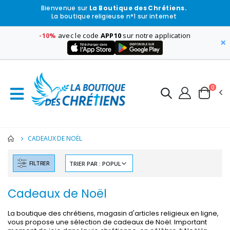
Bienvenue sur
La Boutique des Chrétiens.
La boutique religieuse n°1 sur internet
-10%
avec le code
APP10
sur notre application
×
0
CADEAUX DE NOËL
FILTRER
-30%
6 Bougies Teintées Masse Couleur Blanche
Une bougie 150 gr et votre Prière déposées à L
€6.00
€7.00
€10.00
Cadeaux de Noël
La boutique des chrétiens, magasin d'articles religieux en ligne,
vous propose une sélection de cadeaux de Noël. Important