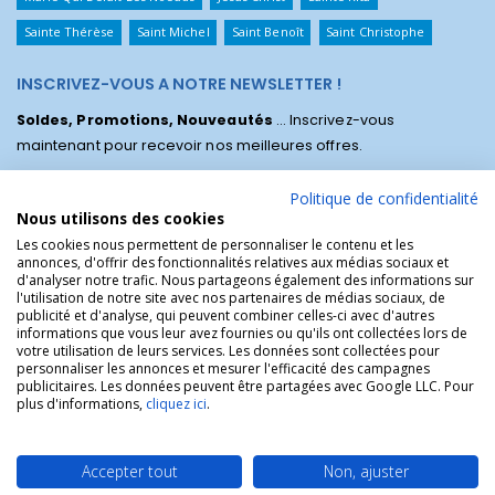
Sainte Thérèse
Saint Michel
Saint Benoît
Saint Christophe
INSCRIVEZ-VOUS A NOTRE NEWSLETTER !
Soldes, Promotions, Nouveautés
... Inscrivez-vous
maintenant pour recevoir nos meilleures offres.
Politique de confidentialité
Nous utilisons des cookies
Les cookies nous permettent de personnaliser le contenu et les
annonces, d'offrir des fonctionnalités relatives aux médias sociaux et
d'analyser notre trafic. Nous partageons également des informations sur
l'utilisation de notre site avec nos partenaires de médias sociaux, de
publicité et d'analyse, qui peuvent combiner celles-ci avec d'autres
informations que vous leur avez fournies ou qu'ils ont collectées lors de
votre utilisation de leurs services. Les données sont collectées pour
personnaliser les annonces et mesurer l'efficacité des campagnes
La Boutique des Chrétiens © | La boutique religieuse chrétienne de
publicitaires. Les données peuvent être partagées avec Google LLC. Pour
référence !.
plus d'informations,
cliquez ici
.
Accepter tout
Non, ajuster