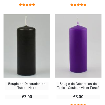
Chapelet de Lourdes en Bois
Huile d'Onction
€5.00
€9.90
Croix Enfant en Bois Eglise Papillons et Arc-en-ciel 15 cm
Bougie Neuvaine pou
€23.00
€4.90
Bougie de Décoration de
Bougie de Décoration de
Table - Couleur Violet Foncé
Table - Noire
€3.00
€3.00