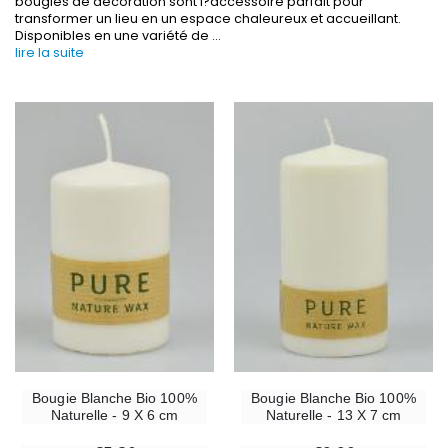
bougies de décoration sont l?accessoire parfait pour
transformer un lieu en un espace chaleureux et accueillant.
Disponibles en une variété de
...
lire la suite
-30%
6 Bougies Teintées Masse Couleur Blanche
Une bougie 150 gr et votre Prière déposées à L
€6.00
€7.00
€10.00
-10%
-20%
Statue Vierge Miraculeuse Lumineuse
Eau de Lourdes 1 
€13.50
€9.60
€15.00
€12.00
Bougie Blanche Bio 100%
Bougie Blanche Bio 100%
Naturelle - 9 X 6 cm
Naturelle - 13 X 7 cm
-20%
Coffret Encens Benjoin + Charbon + Brûle-encens
Déposez votre Neuvaine à Lourdes