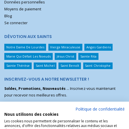
Données personnelles
Moyens de paiement
Blog
Se connecter
DÉVOTION AUX SAINTS
Notre Dame De Lourdes
Vierge Miraculeuse
Anges Gardiens
Marie Qui Défait Les Noeuds
Jésus Christ
Sainte Rita
Sainte Thérèse
Saint Michel
Saint Benoît
Saint Christophe
INSCRIVEZ-VOUS A NOTRE NEWSLETTER !
Soldes, Promotions, Nouveautés
... Inscrivez-vous maintenant
pour recevoir nos meilleures offres.
Politique de confidentialité
Nous utilisons des cookies
Les cookies nous permettent de personnaliser le contenu et les
annonces, d'offrir des fonctionnalités relatives aux médias sociaux et