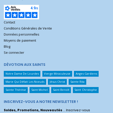
Contact
Conditions Générales de Vente
Données personnelles
Moyens de paiement
Blog
Se connecter
DÉVOTION AUX SAINTS
Notre Dame De Lourdes
Vierge Miraculeuse
Anges Gardiens
Marie Qui Défait Les Noeuds
Jésus Christ
Sainte Rita
Sainte Thérèse
Saint Michel
Saint Benoît
Saint Christophe
INSCRIVEZ-VOUS A NOTRE NEWSLETTER !
Soldes, Promotions, Nouveautés
... Inscrivez-vous