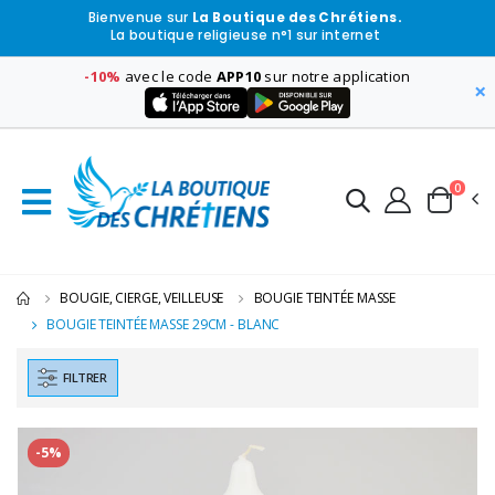
Bienvenue sur
La Boutique des Chrétiens.
La boutique religieuse n°1 sur internet
-10%
avec le code
APP10
sur notre application
×
0
BOUGIE, CIERGE, VEILLEUSE
BOUGIE TEINTÉE MASSE
BOUGIE TEINTÉE MASSE 29CM - BLANC
FILTRER
-5%