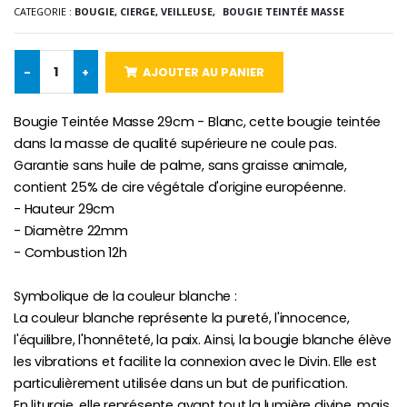
CATEGORIE :
BOUGIE, CIERGE, VEILLEUSE,
BOUGIE TEINTÉE MASSE
-10%
Médaille Miraculeuse Or 9 Carat
Bougie de Neuvaine Contre le Mal - Saint Michel
€130.00
€4.95
€5.50
-
+
AJOUTER AU PANIER
Bougie Teintée Masse 29cm - Blanc, cette bougie teintée
-25%
dans la masse de qualité supérieure ne coule pas.
Médaille Miraculeuse Rose
Lot de 20 Bougies de Neuvaine Blanches
€2.50
Garantie sans huile de palme, sans graisse animale,
€58.50
€78.00
contient 25% de cire végétale d'origine européenne.
- Hauteur 29cm
- Diamètre 22mm
- Combustion 12h
Chapelet de Lourde
Huile d'Onction
€5.00
€9.90
Symbolique de la couleur blanche :
La couleur blanche représente la pureté, l'innocence,
l'équilibre, l'honnêteté, la paix. Ainsi, la bougie blanche élève
les vibrations et facilite la connexion avec le Divin. Elle est
Croix Enfant en Bois Eglise Papillons et Arc-en-ciel 15 cm
Bougie Neuvaine pour une Guérison - 17.5cm
particulièrement utilisée dans un but de purification.
€23.00
€4.90
En liturgie, elle représente avant tout la lumière divine, mais