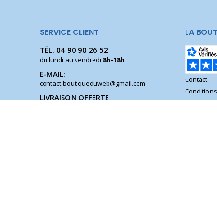
SERVICE CLIENT
LA BOUT
TÉL.
04 90 90 26 52
du lundi au vendredi
8h-18h
E-MAIL:
Contact
contact.boutiqueduweb@gmail.com
Condition
LIVRAISON OFFERTE
Données p
pour toute
commande supérieure à 58 €
Moyens de
(en France métropolitaine)
Blog
SATISFAIT OU REMBOURSÉ
Se connec
Achetez en toute sérénité,
vous avez
14 jours
pour changer d'avis.
La Boutique des Chrétiens © | La boutique religieuse chrétienne