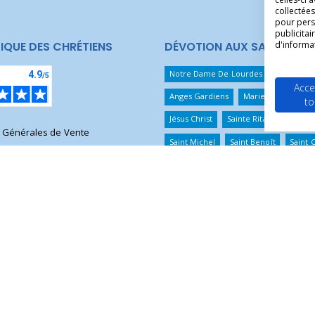
collectées
pour pers
publicita
d'informa
IQUE DES CHRÉTIENS
DÉVOTION AUX SAINTS
Notre Dame De Lourdes
Vierge Mi
Acce
Anges Gardiens
Marie Qui Défait 
to
Jésus Christ
Sainte Rita
Sainte T
s Générales de Vente
Saint Michel
Saint Benoît
Saint 
ersonnelles
 paiement
ter
 de référence !.