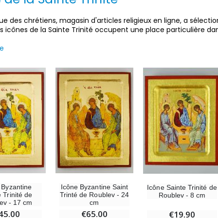
ue des chrétiens, magasin d'articles religieux en ligne, a sélec
Les icônes de la Sainte Trinité occupent une place particulière dans
te
-30%
6 Bougies Teintées Masse Couleur Blanche
Une bougie 150 gr et votre Prière déposées à Lourdes
€6.00
 Byzantine
Icône Byzantine Saint
Icône Sainte Trinité de
€7.00
€10.00
 Trinité de
Trinté de Roublev - 24
Roublev - 8 cm
ev - 17 cm
cm
45.00
€65.00
€19.90