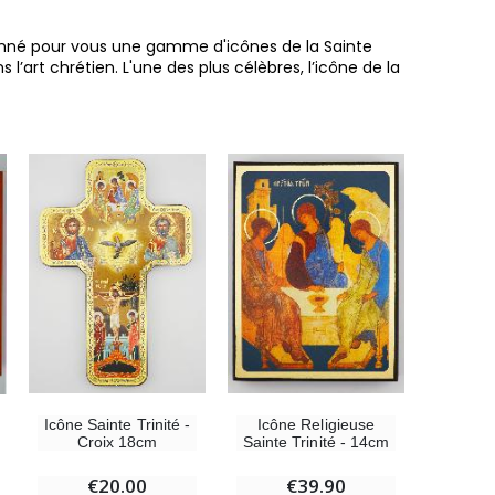
tionné pour vous une gamme d'icônes de la Sainte
 l’art chrétien. L'une des plus célèbres, l’icône de la
6 Bougies Teintées Masse Couleur Blanche
€6.00
Icône Sainte Trinité -
Icône Religieuse
Croix 18cm
Sainte Trinité - 14cm
€20.00
€39.90