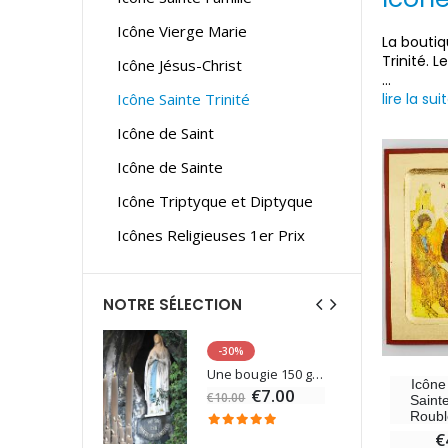
Icône Vierge Marie
La boutiq
Trinité. 
Icône Jésus-Christ
...
Icône Sainte Trinité
lire la sui
Icône de Saint
Icône de Sainte
Icône Triptyque et Diptyque
Icônes Religieuses 1er Prix
NOTRE SÉLECTION
-30%
6 Bougies Teintées Masse Couleur Blanche
Une bougie 150 gr et votre Prière déposées à Lourdes
Icône
€7.00
€10.00
Sainte
Roubl
€