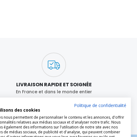
LIVRAISON RAPIDE ET SOIGNÉE
En France et dans le monde entier
Expédition en
24h
en
Colissimo à domicile
ou
Politique de confidentialité
en
point relais
ilisons des cookies
es nous permettent de personnaliser le contenu et les annonces, d'offrir
onnalités relatives aux médias sociaux et d'analyser notre trafic. Nous
 également des informations sur l'utilisation de notre site avec nos
es de médias sociaux, de publicité et d'analyse, qui peuvent combiner
avec d'autres informations que vous leur avez fournies ou qu'ils ont