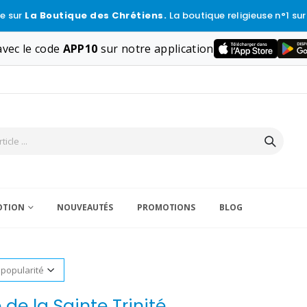
e sur
La Boutique des Chrétiens.
La boutique religieuse n°1 sur
vec le code
APP10
sur notre application
VOTION
NOUVEAUTÉS
PROMOTIONS
BLOG
 de la Sainte Trinité