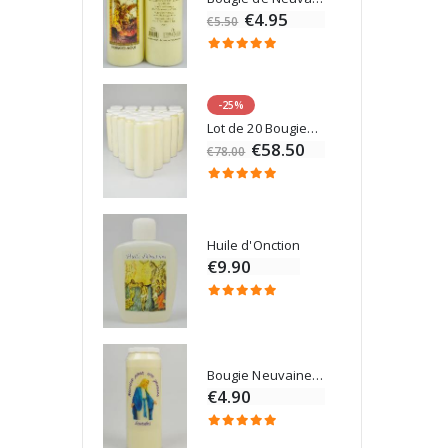
00
€4.95
€5.50
-25%
Médaille Miraculeuse Rose - 19mm
Lot de 20 Bougies de Neuvaine Blanches
€58.50
€78.00
Chapelet de Lourdes en Bois
Huile d'Onction
€9.90
Croix Enfant en Bois Eglise Papillons et Arc-en-ciel 15 cm
Bougie Neuvaine pour une Guérison - 17.5cm
0
€4.90