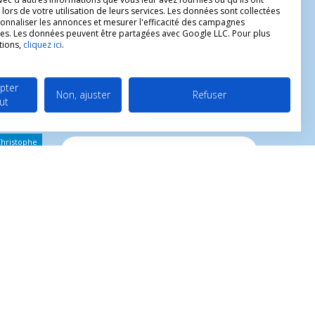
 lors de votre utilisation de leurs services. Les données sont collectées
onnaliser les annonces et mesurer l'efficacité des campagnes
ires. Les données peuvent être partagées avec Google LLC. Pour plus
tions,
cliquez ici
.
INSCRIVEZ-VOUS A NOTRE
NEWSLETTER !
raculeuse
Soldes, Promotions, Nouveautés
...
pter
Non, ajuster
Refuser
Les Noeuds
ut
Inscrivez-vous maintenant pour recevoir
nos meilleures offres.
hérèse
Christophe