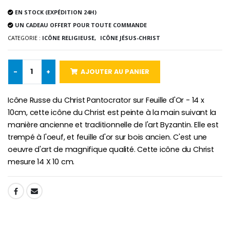
Lot de 20 Bougies de Neuvaine Blanches
€2.50
€58.50
EN STOCK (EXPÉDITION 24H)
€78.00
UN CADEAU OFFERT POUR TOUTE COMMANDE
CATEGORIE :
ICÔNE RELIGIEUSE,
ICÔNE JÉSUS-CHRIST
Chapelet de Lourde
Huile d'Onction
€5.00
€9.90
-
+
AJOUTER AU PANIER
Icône Russe du Christ Pantocrator sur Feuille d'Or - 14 x
10cm, cette icône du Christ est peinte à la main suivant la
manière ancienne et traditionnelle de l'art Byzantin. Elle est
Croix Enfant en Bois Eglise Papillons et Arc-en-ciel 15 cm
Bougie Neuvaine pour une Guérison - 17.5cm
trempé à l'oeuf, et feuille d'or sur bois ancien. C'est une
€23.00
€4.90
oeuvre d'art de magnifique qualité. Cette icône du Christ
mesure 14 X 10 cm.
SHARE: