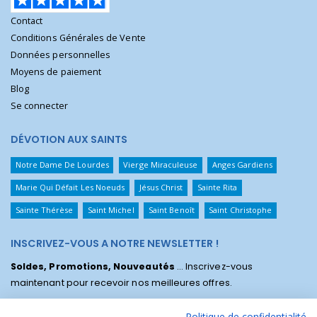
Contact
Conditions Générales de Vente
Données personnelles
Moyens de paiement
Blog
Se connecter
DÉVOTION AUX SAINTS
Notre Dame De Lourdes
Vierge Miraculeuse
Anges Gardiens
Marie Qui Défait Les Noeuds
Jésus Christ
Sainte Rita
Sainte Thérèse
Saint Michel
Saint Benoît
Saint Christophe
INSCRIVEZ-VOUS A NOTRE NEWSLETTER !
Soldes, Promotions, Nouveautés
... Inscrivez-vous
maintenant pour recevoir nos meilleures offres.
Politique de confidentialité