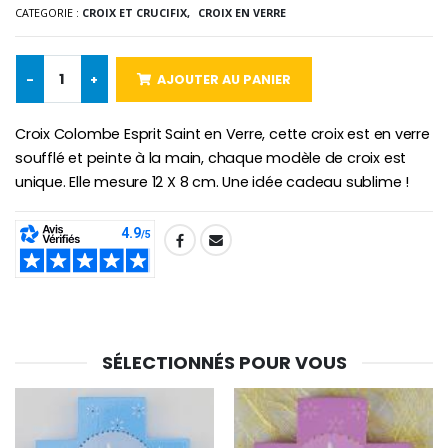
CATEGORIE :
CROIX ET CRUCIFIX,
CROIX EN VERRE
-25%
Médaille Miraculeuse Rose
Lot de 20 Bougies de Neuvaine Blanches
€2.50
€58.50
€78.00
-
+
AJOUTER AU PANIER
Croix Colombe Esprit Saint en Verre, cette croix est en verre
soufflé et peinte à la main, chaque modèle de croix est
Chapelet de Lourde
Huile d'Onction
unique. Elle mesure 12 X 8 cm. Une idée cadeau sublime !
€5.00
€9.90
SHARE:
Croix Enfant en Bois Eglise Papillons et Arc-en-ciel 15 cm
Bougie Neuvaine pour une Guérison - 17.5cm
€23.00
€4.90
SÉLECTIONNÉS POUR VOUS