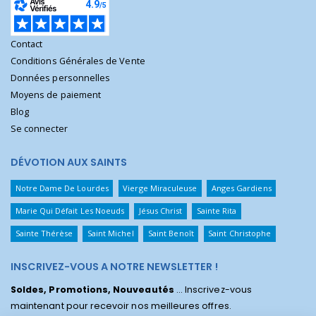
Contact
Conditions Générales de Vente
Données personnelles
Moyens de paiement
Blog
Se connecter
DÉVOTION AUX SAINTS
Notre Dame De Lourdes
Vierge Miraculeuse
Anges Gardiens
Marie Qui Défait Les Noeuds
Jésus Christ
Sainte Rita
Sainte Thérèse
Saint Michel
Saint Benoît
Saint Christophe
INSCRIVEZ-VOUS A NOTRE NEWSLETTER !
Soldes, Promotions, Nouveautés
... Inscrivez-vous
maintenant pour recevoir nos meilleures offres.