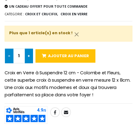
UN CADEAU OFFERT POUR TOUTE COMMANDE
-25%
Médaille Miraculeuse Rose
CATEGORIE :
CROIX ET CRUCIFIX,
CROIX EN VERRE
Lot de 20 Bougies de Neuvaine Blanches
€2.50
€58.50
€78.00
Plus que 1 article(s) en stock !
Chapelet de Lourde
Huile d'Onction
-
+
AJOUTER AU PANIER
€5.00
€9.90
Croix en Verre à Suspendre 12 cm - Colombe et Fleurs,
cette superbe croix à suspendre en verre mesure 12 x 8cm.
Une croix aux motifs modernes et doux qui trouvera
Croix Enfant en Bois Eglise Papillons et Arc-en-ciel 15 cm
Bougie Neuvaine pour une Guérison - 17.5cm
parfaitement sa place dans votre foyer !
€23.00
€4.90
SHARE: