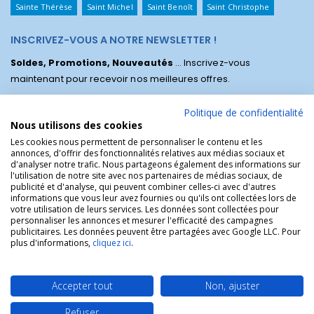
Sainte Thérèse
Saint Michel
Saint Benoît
Saint Christophe
INSCRIVEZ-VOUS A NOTRE NEWSLETTER !
Soldes, Promotions, Nouveautés
... Inscrivez-vous
maintenant pour recevoir nos meilleures offres.
Politique de confidentialité
Nous utilisons des cookies
Les cookies nous permettent de personnaliser le contenu et les
annonces, d'offrir des fonctionnalités relatives aux médias sociaux et
d'analyser notre trafic. Nous partageons également des informations sur
l'utilisation de notre site avec nos partenaires de médias sociaux, de
publicité et d'analyse, qui peuvent combiner celles-ci avec d'autres
informations que vous leur avez fournies ou qu'ils ont collectées lors de
votre utilisation de leurs services. Les données sont collectées pour
personnaliser les annonces et mesurer l'efficacité des campagnes
La Boutique des Chrétiens © | La boutique religieuse chrétienne de
publicitaires. Les données peuvent être partagées avec Google LLC. Pour
référence !.
plus d'informations,
cliquez ici
.
Accepter tout
Non, ajuster
Refuser