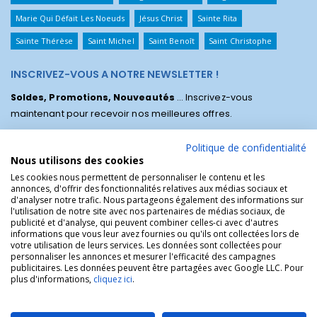
Marie Qui Défait Les Noeuds
Jésus Christ
Sainte Rita
Sainte Thérèse
Saint Michel
Saint Benoît
Saint Christophe
INSCRIVEZ-VOUS A NOTRE NEWSLETTER !
Soldes, Promotions, Nouveautés
... Inscrivez-vous
maintenant pour recevoir nos meilleures offres.
Politique de confidentialité
Nous utilisons des cookies
Les cookies nous permettent de personnaliser le contenu et les
annonces, d'offrir des fonctionnalités relatives aux médias sociaux et
d'analyser notre trafic. Nous partageons également des informations sur
l'utilisation de notre site avec nos partenaires de médias sociaux, de
publicité et d'analyse, qui peuvent combiner celles-ci avec d'autres
informations que vous leur avez fournies ou qu'ils ont collectées lors de
votre utilisation de leurs services. Les données sont collectées pour
personnaliser les annonces et mesurer l'efficacité des campagnes
La Boutique des Chrétiens © | La boutique religieuse chrétienne de
publicitaires. Les données peuvent être partagées avec Google LLC. Pour
référence !.
plus d'informations,
cliquez ici
.