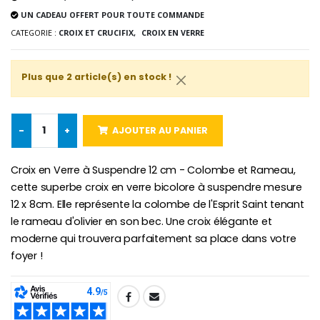
UN CADEAU OFFERT POUR TOUTE COMMANDE
-25%
Médaille Miraculeuse Rose
CATEGORIE :
CROIX ET CRUCIFIX,
CROIX EN VERRE
Lot de 20 Bougies de Neuvaine Blanches
€2.50
€58.50
€78.00
Plus que 2 article(s) en stock !
Chapelet de Lourde
Huile d'Onction
-
+
AJOUTER AU PANIER
€5.00
€9.90
Croix en Verre à Suspendre 12 cm - Colombe et Rameau,
cette superbe croix en verre bicolore à suspendre mesure
12 x 8cm. Elle représente la colombe de l'Esprit Saint tenant
Croix Enfant en Bois Eglise Papillons et Arc-en-ciel 15 cm
Bougie Neuvaine pour une Guérison - 17.5cm
le rameau d'olivier en son bec. Une croix élégante et
€23.00
€4.90
moderne qui trouvera parfaitement sa place dans votre
foyer !
SHARE: