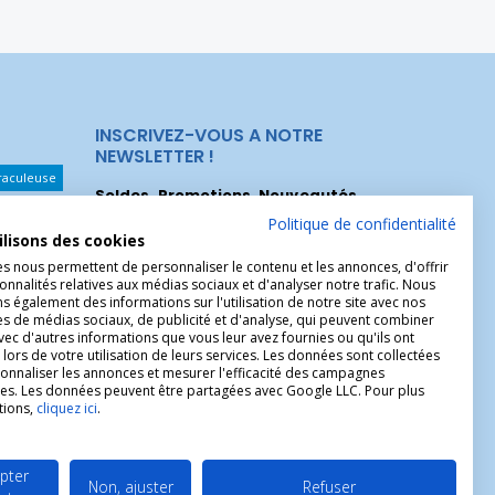
INSCRIVEZ-VOUS A NOTRE
NEWSLETTER !
raculeuse
Soldes, Promotions, Nouveautés
...
Les Noeuds
Inscrivez-vous maintenant pour recevoir
Politique de confidentialité
ilisons des cookies
nos meilleures offres.
hérèse
es nous permettent de personnaliser le contenu et les annonces, d'offrir
Christophe
onnalités relatives aux médias sociaux et d'analyser notre trafic. Nous
 également des informations sur l'utilisation de notre site avec nos
es de médias sociaux, de publicité et d'analyse, qui peuvent combiner
avec d'autres informations que vous leur avez fournies ou qu'ils ont
 lors de votre utilisation de leurs services. Les données sont collectées
onnaliser les annonces et mesurer l'efficacité des campagnes
ires. Les données peuvent être partagées avec Google LLC. Pour plus
tions,
cliquez ici
.
pter
Non, ajuster
Refuser