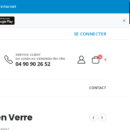
 internet
×
SE CONNECTER
SERVICE CLIENT
0
DU LUNDI AU VENDREDI 8H-18H
04 90 90 26 52
CONTACT
en Verre
 avis)