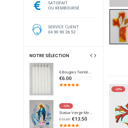
SATISFAIT
OU REMBOURSÉ
SERVICE CLIENT
04 90 90 26 52
NOTRE SÉLECTION
6 Bougies Teintées Masse Couleur Blanche
Une bougie 150 gr et votre Prière déposées à Lourdes
€6.00
€7.00
-20%
-10%
Eau de Lourdes 1 Litre
Statue Vierge Miraculeuse Lumineuse
€9.60
€13.50
€15.00