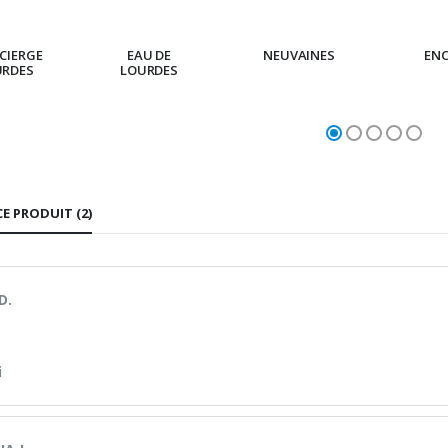
CIERGE
EAU DE
NEUVAINES
EN
URDES
LOURDES
CE PRODUIT (2)
D.
i