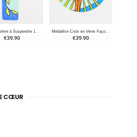
Lot de 20 Bougies de Neuvaine Blanches
€58.50
€78.00
Croix en Verre à Suspendre 12 cm - Colombe et Rameau
Médaillon Croix en Verre Façon Vitrail - 7cm
€39.90
€39.90
Huile d'Onction
€9.90
Bougie Neuvaine pour une Guérison - 17.5cm
€4.90
DE CŒUR