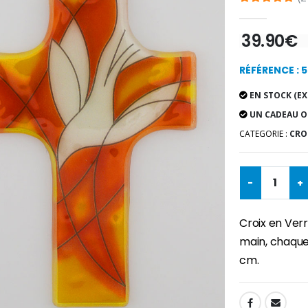
39.90€
RÉFÉRENCE : 
EN STOCK (EX
UN CADEAU O
CATEGORIE :
CROI
-
+
Croix en Verr
main, chaque 
cm.
SHARE: