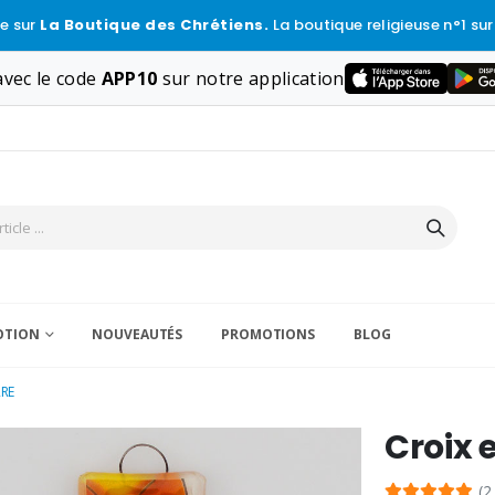
e sur
La Boutique des Chrétiens.
La boutique religieuse n°1 sur
vec le code
APP10
sur notre application
VOTION
NOUVEAUTÉS
PROMOTIONS
BLOG
RRE
Croix 
(2