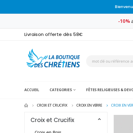
Bienvenu
-10%
a
Livraison offerte dès 58€
ACCUEIL
CATEGORIES
FÊTES RELIGIEUSES & DE
CROIX ET CRUCIFIX
CROIX EN VERRE
CROIX EN VE
Croix et Crucifix
Croix en Bois