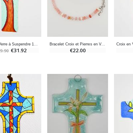
-20%
Coffret Encens Benjoin + Charbon + Brûle-encens
Déposez votre Neuvaine à Lourdes
€21.90
€9.60
€12.00
Croix en Verre à Suspendre 12 cm - Arbre de vie
Bracelet Croix et Pierres en Verre
€31.92
€22.00
9.90
Encens d'Eglise Pontifical 250g
Bonbons Pastilles Menthe à l'Eau de Lourdes - 130g
€12.90
€7.90
-10%
Médaille Miraculeuse Or 9 Carats - 10 mm
Bougie de Neuvaine Contre le Mal - Saint Michel
€130.00
€4.95
€5.50
-25%