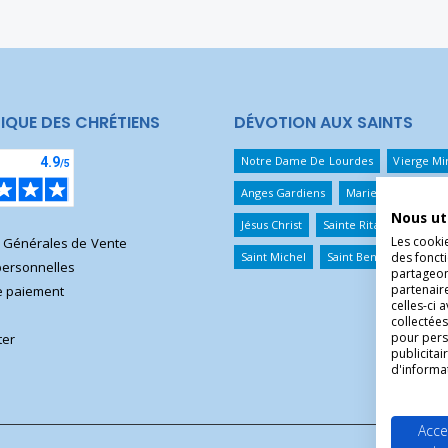
IQUE DES CHRÉTIENS
DÉVOTION AUX SAINTS
Notre Dame De Lourdes
Vierge Mi
Anges Gardiens
Marie Qui Défait 
Nous ut
Jésus Christ
Sainte Rita
Sainte T
Les cooki
s Générales de Vente
Saint Michel
Saint Benoît
Saint 
des foncti
ersonnelles
partageons
partenair
 paiement
celles-ci 
collectées
pour pers
ter
publicita
d'informa
Acce