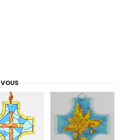
-30%
 VOUS
Une bougie 150 gr et votre Prière déposées à Lourdes
€7.00
€10.00
-20%
Eau de Lourdes 1 Litre
€9.60
€12.00