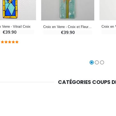
Médaille Miraculeuse Rose - 19mm
Lot de 20 Bougies de Neuvaine Blanches
€2.50
€58.50
€78.00
 Verre - Vitrail Croix
Croix en Verre - Croix et Fleur de Lys
€39.90
€39.90
Chapelet de Lourdes en Bois
Huile d'Onction
€5.00
€9.90
Croix Enfant en Bois Eglise Papillons et Arc-en-ciel 15 cm
Bougie Neuvaine pour une Guérison - 17.5cm
€23.00
€4.90
CATÉGORIES COUPS 