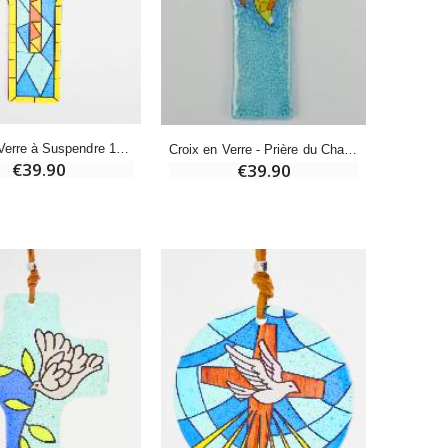
-20%
Déposez votre Neuvaine à Lourdes
€9.60
€12.00
Croix en Verre à Suspendre 12 cm - Vitrail
Croix en Verre - Prière du Chapelet
€39.90
€39.90
Bonbons Pastilles Menthe à l'Eau de Lourdes - 130g
€7.90
-10%
Bougie de Neuvaine Contre le Mal - Saint Michel
€4.95
€5.50
-25%