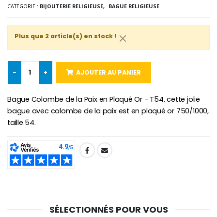
CATEGORIE :
BIJOUTERIE RELIGIEUSE,
BAGUE RELIGIEUSE
Plus que 2 article(s) en stock !
Croix Enfant en Bois Eglise Papillons et Arc-en-ciel 15 cm
Bougie Neuvaine pour une Guérison - 17.5cm
€23.00
€4.90
-
+
AJOUTER AU PANIER
Bague Colombe de la Paix en Plaqué Or - T54, cette jolie
bague avec colombe de la paix est en plaqué or 750/1000,
taille 54.
SHARE:
SÉLECTIONNÉS POUR VOUS