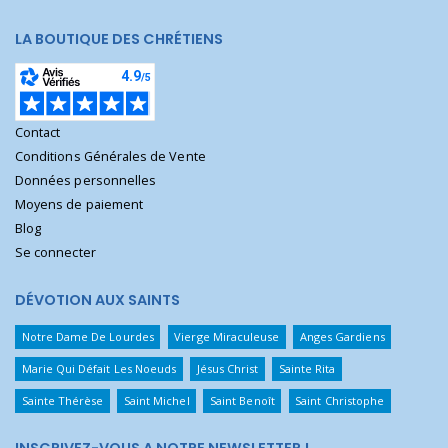
LA BOUTIQUE DES CHRÉTIENS
Contact
Conditions Générales de Vente
Données personnelles
Moyens de paiement
Blog
Se connecter
DÉVOTION AUX SAINTS
Notre Dame De Lourdes
Vierge Miraculeuse
Anges Gardiens
Marie Qui Défait Les Noeuds
Jésus Christ
Sainte Rita
Sainte Thérèse
Saint Michel
Saint Benoît
Saint Christophe
INSCRIVEZ-VOUS A NOTRE NEWSLETTER !