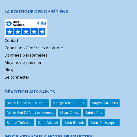
LA BOUTIQUE DES CHRÉTIENS
Contact
Conditions Générales de Vente
Données personnelles
Moyens de paiement
Blog
Se connecter
DÉVOTION AUX SAINTS
Notre Dame De Lourdes
Vierge Miraculeuse
Anges Gardiens
Marie Qui Défait Les Noeuds
Jésus Christ
Sainte Rita
Sainte Thérèse
Saint Michel
Saint Benoît
Saint Christophe
INSCRIVEZ-VOUS A NOTRE NEWSLETTER !