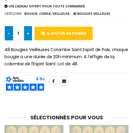
UN CADEAU OFFERT POUR TOUTE COMMANDE
-10%
Médaille Miraculeuse Or 9 Carat
CATEGORIE :
BOUGIE, CIERGE, VEILLEUSE,
48 BOUGIES VEILLEUSE
Bougie de Neuvaine Contre le Mal - Saint Michel
€130.00
€4.95
€5.50
-
+
AJOUTER AU PANIER
-25%
Médaille Miraculeuse Rose
48 Bougies Veilleuses Colombe Saint Esprit de Paix, chaque
Lot de 20 Bougies de Neuvaine Blanches
€2.50
bougie a une durée de 20h minimum. A l'effigie de la,
€58.50
€78.00
colombe de l'Esprit Saint. Lot de 48.
SHARE:
Chapelet de Lourde
Huile d'Onction
€5.00
€9.90
SÉLECTIONNÉS POUR VOUS
Croix Enfant en Bois Eglise Papillons et Arc-en-ciel 15 cm
Bougie Neuvaine pour une Guérison - 17.5cm
€23.00
€4.90