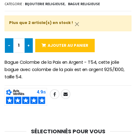
CATEGORIE :
BIJOUTERIE RELIGIEUSE,
BAGUE RELIGIEUSE
Plus que 2 article(s) en stock !
Croix Enfant en Bois Eglise Papillons et Arc-en-ciel 15 cm
Bougie Neuvaine pour une Guérison - 17.5cm
€23.00
€4.90
-
+
AJOUTER AU PANIER
Bague Colombe de la Paix en Argent - T54, cette jolie
bague avec colombe de la paix est en argent 925/1000,
taille 54.
SHARE:
SÉLECTIONNÉS POUR VOUS