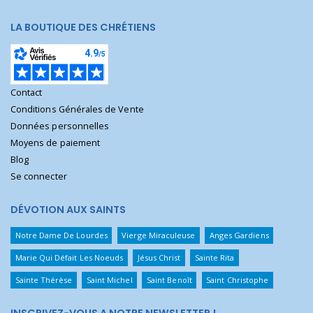
LA BOUTIQUE DES CHRÉTIENS
Contact
Conditions Générales de Vente
Données personnelles
Moyens de paiement
Blog
Se connecter
DÉVOTION AUX SAINTS
Notre Dame De Lourdes
Vierge Miraculeuse
Anges Gardiens
Marie Qui Défait Les Noeuds
Jésus Christ
Sainte Rita
Sainte Thérèse
Saint Michel
Saint Benoît
Saint Christophe
INSCRIVEZ-VOUS A NOTRE NEWSLETTER !