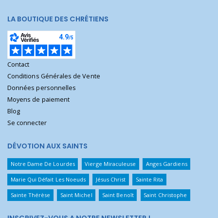
LA BOUTIQUE DES CHRÉTIENS
Contact
Conditions Générales de Vente
Données personnelles
Moyens de paiement
Blog
Se connecter
DÉVOTION AUX SAINTS
Notre Dame De Lourdes
Vierge Miraculeuse
Anges Gardiens
Marie Qui Défait Les Noeuds
Jésus Christ
Sainte Rita
Sainte Thérèse
Saint Michel
Saint Benoît
Saint Christophe
INSCRIVEZ-VOUS A NOTRE NEWSLETTER !