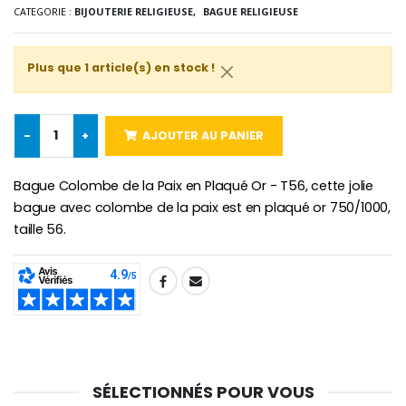
CATEGORIE :
BIJOUTERIE RELIGIEUSE,
BAGUE RELIGIEUSE
Plus que 1 article(s) en stock !
Croix Enfant en Bois Eglise Papillons et Arc-en-ciel 15 cm
Bougie Neuvaine pour une Guérison - 17.5cm
€23.00
€4.90
-
+
AJOUTER AU PANIER
Bague Colombe de la Paix en Plaqué Or - T56, cette jolie
bague avec colombe de la paix est en plaqué or 750/1000,
taille 56.
SHARE:
SÉLECTIONNÉS POUR VOUS