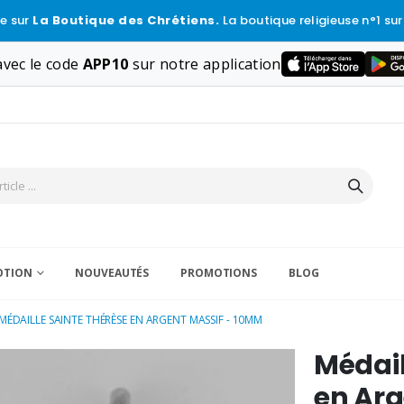
e sur
La Boutique des Chrétiens.
La boutique religieuse n°1 sur
vec le code
APP10
sur notre application
VOTION
NOUVEAUTÉS
PROMOTIONS
BLOG
MÉDAILLE SAINTE THÉRÈSE EN ARGENT MASSIF - 10MM
Médail
en Arg