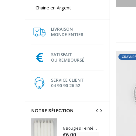
Chaîne en Argent
LIVRAISON
MONDE ENTIER
SATISFAIT
GRAVURE
OU REMBOURSÉ
SERVICE CLIENT
04 90 90 26 52
NOTRE SÉLECTION
6 Bougies Teintées Masse Couleur Blanche
Une bougie 150 gr et votre Prière déposées à Lourdes
€6.00