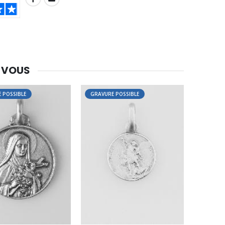
 VOUS
 POSSIBLE
GRAVURE POSSIBLE
-30%
Une bougie 150 gr et votre Prière déposées à Lourdes