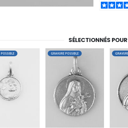
SHARE:
SÉLECTIONNÉS POUR
 POSSIBLE
GRAVURE POSSIBLE
GRAVURE
-30%
6 Bougies Teintées Masse Couleur Blanche
Une bougie 150 gr et votre Prière déposées à Lourdes
€6.00