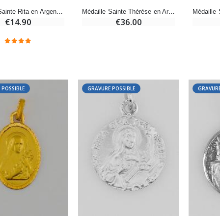
€7.00
€10.00
Médaille Sainte Rita en Argent Massif - 10mm
Médaille Sainte Thérèse en Argent Massif - 14mm
€14.90
€36.00
-20%
-10%
Eau de Lourdes 1 Litre
Statue Vierge Miraculeuse Lumineuse
€9.60
€13.50
€12.00
€15.00
 POSSIBLE
GRAVURE POSSIBLE
GRAVURE
-20%
Coffret Encens Benjoin + Charbon + Brûle-encens
Déposez votre Neuvaine à Lourdes
€21.90
€9.60
€12.00
Encens d'Eglise Pontifical 250g
Bonbons Pastilles Menthe à l'Eau de Lourdes - 130g
€12.90
€7.90