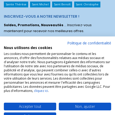
Sainte Thérèse
Saint Michel
Saint Benoît
Saint Christophe
INSCRIVEZ-VOUS A NOTRE NEWSLETTER !
Soldes, Promotions, Nouveautés
... Inscrivez-vous
maintenant pour recevoir nos meilleures offres.
Politique de confidentialité
Nous utilisons des cookies
Les cookies nous permettent de personnaliser le contenu et les
annonces, d'offrir des fonctionnalités relatives aux médias sociaux et
d'analyser notre trafic. Nous partageons également des informations sur
l'utilisation de notre site avec nos partenaires de médias sociaux, de
publicité et d'analyse, qui peuvent combiner celles-ci avec d'autres
informations que vous leur avez fournies ou qu'ils ont collectées lors de
votre utilisation de leurs services. Les données sont collectées pour
personnaliser les annonces et mesurer l'efficacité des campagnes
La Boutique des Chrétiens © | La boutique religieuse chrétienne de
publicitaires. Les données peuvent être partagées avec Google LLC. Pour
référence !.
plus d'informations,
cliquez ici
.
Accepter tout
Non, ajuster