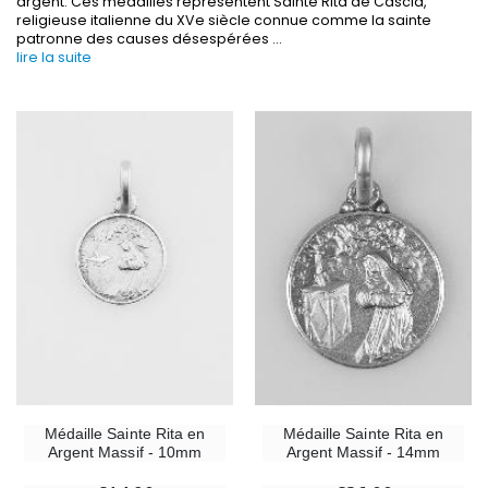
argent. Ces médailles représentent Sainte Rita de Cascia,
religieuse italienne du XVe siècle connue comme la sainte
patronne des causes désespérées
...
lire la suite
-30%
6 Bougies Teintées Masse Couleur Blanche
Une bougie 150 gr et votre Prière déposées à L
€6.00
€7.00
€10.00
-10%
-20%
Statue Vierge Miraculeuse Lumineuse
Eau de Lourdes 1 
Médaille Sainte Rita en
Médaille Sainte Rita en
€13.50
€9.60
€15.00
€12.00
Argent Massif - 10mm
Argent Massif - 14mm