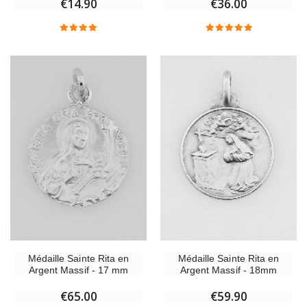
€14.90
€36.00
-20%
Coffret Encens Benjoin + Charbon + Brûle-encens
Déposez votre Neuvaine à Lourdes
€21.90
€9.60
€12.00
Encens d'Eglise Pontifical 250g
Bonbons Pastilles Menthe à l'Eau de Lourdes - 130g
€12.90
€7.90
-10%
Médaille Miraculeuse Or 9 Carats - 10 mm
Bougie de Neuvaine Contre le Mal - Saint Michel
€130.00
€4.95
€5.50
Médaille Sainte Rita en
Médaille Sainte Rita en
Argent Massif - 17 mm
Argent Massif - 18mm
-25%
€65.00
€59.90
Médaille Miraculeuse Rose - 19mm