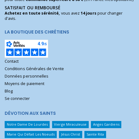
SATISFAIT OU REMBOURSÉ
Achetez en toute sérénité,
vous avez
14 jours
pour changer
d'avis.
LA BOUTIQUE DES CHRÉTIENS
Contact
Conditions Générales de Vente
Données personnelles
Moyens de paiement
Blog
Se connecter
DÉVOTION AUX SAINTS
Notre Dame De Lourdes
Vierge Miraculeuse
Anges Gardiens
Marie Qui Défait Les Noeuds
Jésus Christ
Sainte Rita