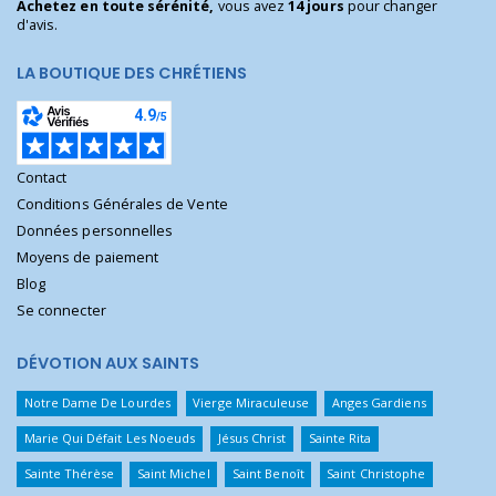
Achetez en toute sérénité,
vous avez
14 jours
pour changer
d'avis.
LA BOUTIQUE DES CHRÉTIENS
Contact
Conditions Générales de Vente
Données personnelles
Moyens de paiement
Blog
Se connecter
DÉVOTION AUX SAINTS
Notre Dame De Lourdes
Vierge Miraculeuse
Anges Gardiens
Marie Qui Défait Les Noeuds
Jésus Christ
Sainte Rita
Sainte Thérèse
Saint Michel
Saint Benoît
Saint Christophe