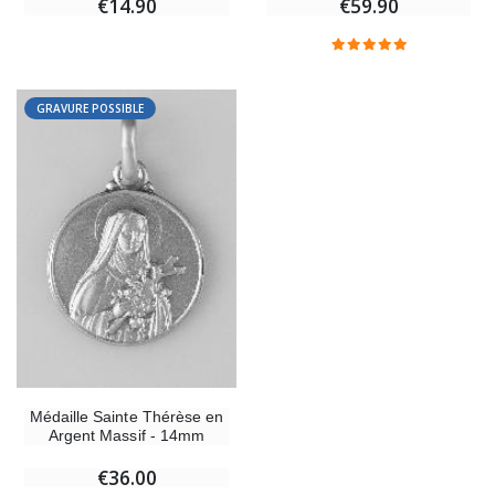
€59.90
€14.90
-20%
Coffret Encens Benjoin + Charbon + Brûle-encens
Déposez votre Neuvaine à Lourdes
€21.90
€9.60
€12.00
GRAVURE POSSIBLE
Encens d'Eglise Pontifical 250g
Bonbons Pastilles Menthe à l'Eau de Lourdes - 130g
€12.90
€7.90
-10%
Médaille Miraculeuse Or 9 Carats - 10 mm
Bougie de Neuvaine Contre le Mal - Saint Michel
€130.00
€4.95
€5.50
Médaille Sainte Thérèse en
Argent Massif - 14mm
-25%
€36.00
Médaille Miraculeuse Rose - 19mm