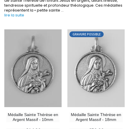
de Sainte Thérèse de l’Enfant Jésus en argent, alliant finesse,
tendresse spirituelle et profondeur théologique. Ces médailles
représentent la « petite sainte
...
lire la suite
GRAVURE POSSIBLE
-30%
6 Bougies Teintées Masse Couleur Blanche
Une bougie 150 gr et votre Prière déposées à L
€6.00
€7.00
€10.00
-10%
-20%
Statue Vierge Miraculeuse Lumineuse
Eau de Lourdes 1 
Médaille Sainte Thérèse en
Médaille Sainte Thérèse en
€13.50
€9.60
€15.00
€12.00
Argent Massif - 18mm
Argent Massif - 10mm