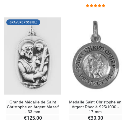
Lot de 20 Bougies
€2.50
€58.50
€78.00
GRAVURE POSSIBLE
Chapelet de Lourdes en Bois
Huile d'Onction
€5.00
€9.90
Croix Enfant en Bois Eglise Papillons et Arc-en-ciel 15 cm
Bougie Neuvaine pou
€23.00
€4.90
Grande Médaille de Saint
Médaille Saint Christophe en
Christophe en Argent Massif
Argent Rhodié 925/1000 -
- 33 mm
17 mm
€125.00
€30.00