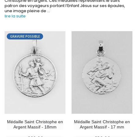
Christophe en argent. Ces médailles représentent le saint
patron des voyageurs portant l’Enfant Jésus sur ses épaules,
une image pleine de
...
lire la suite
GRAVURE POSSIBLE
-30%
6 Bougies Teintées Masse Couleur Blanche
Une bougie 150 gr et votre Prière déposées à L
€6.00
€7.00
€10.00
-10%
-20%
Statue Vierge Miraculeuse Lumineuse
Eau de Lourdes 1 
Médaille Saint Christophe en
Médaille Saint Christophe en
€13.50
€9.60
€15.00
€12.00
Argent Massif - 18mm
Argent Massif - 17 mm