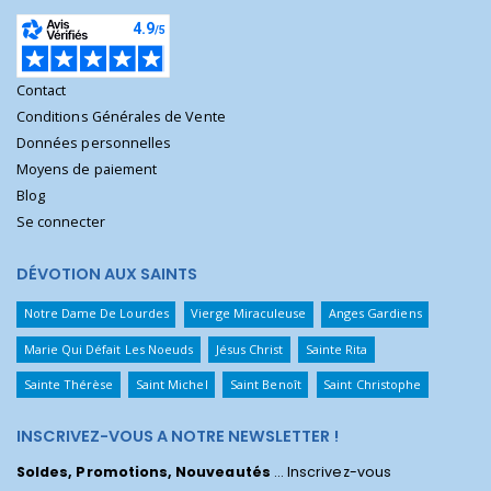
Contact
Conditions Générales de Vente
Données personnelles
Moyens de paiement
Blog
Se connecter
DÉVOTION AUX SAINTS
Notre Dame De Lourdes
Vierge Miraculeuse
Anges Gardiens
Marie Qui Défait Les Noeuds
Jésus Christ
Sainte Rita
Sainte Thérèse
Saint Michel
Saint Benoît
Saint Christophe
INSCRIVEZ-VOUS A NOTRE NEWSLETTER !
Soldes, Promotions, Nouveautés
... Inscrivez-vous