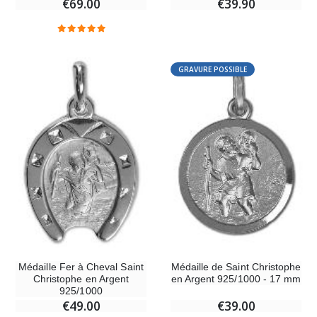
€69.00
€39.90
-20%
Coffret Encens Benjoin + Charbon + Brûle-encens
Déposez votre Neuvaine à Lourdes
€21.90
€9.60
€12.00
GRAVURE POSSIBLE
Encens d'Eglise Pontifical 250g
Bonbons Pastilles Menthe à l'Eau de Lourdes - 130g
€12.90
€7.90
-10%
Médaille Miraculeuse Or 9 Carats - 10 mm
Bougie de Neuvaine Contre le Mal - Saint Michel
€130.00
€4.95
€5.50
Médaille Fer à Cheval Saint
Médaille de Saint Christophe
Christophe en Argent
en Argent 925/1000 - 17 mm
925/1000
-25%
€49.00
€39.00
Médaille Miraculeuse Rose - 19mm