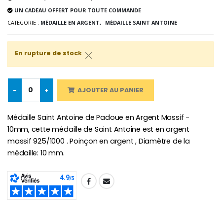
UN CADEAU OFFERT POUR TOUTE COMMANDE
CATEGORIE :
MÉDAILLE EN ARGENT,
MÉDAILLE SAINT ANTOINE
-10%
Médaille Miraculeuse Or 9 Carat
En rupture de stock
Bougie de Neuvaine Contre le Mal - Saint Michel
€130.00
€4.95
€5.50
-
+
AJOUTER AU PANIER
-25%
Médaille Miraculeuse Rose
Médaille Saint Antoine de Padoue en Argent Massif -
Lot de 20 Bougies de Neuvaine Blanches
€2.50
€58.50
10mm, cette médaille de Saint Antoine est en argent
€78.00
massif 925/1000 . Poinçon en argent , Diamètre de la
médaille: 10 mm.
Chapelet de Lourde
Huile d'Onction
€5.00
€9.90
SHARE: