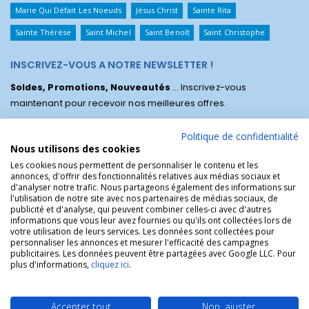
Marie Qui Défait Les Noeuds
Jésus Christ
Sainte Rita
Sainte Thérèse
Saint Michel
Saint Benoît
Saint Christophe
INSCRIVEZ-VOUS A NOTRE NEWSLETTER !
Soldes, Promotions, Nouveautés
... Inscrivez-vous
maintenant pour recevoir nos meilleures offres.
Politique de confidentialité
Nous utilisons des cookies
Les cookies nous permettent de personnaliser le contenu et les
annonces, d'offrir des fonctionnalités relatives aux médias sociaux et
d'analyser notre trafic. Nous partageons également des informations sur
l'utilisation de notre site avec nos partenaires de médias sociaux, de
publicité et d'analyse, qui peuvent combiner celles-ci avec d'autres
informations que vous leur avez fournies ou qu'ils ont collectées lors de
votre utilisation de leurs services. Les données sont collectées pour
personnaliser les annonces et mesurer l'efficacité des campagnes
La Boutique des Chrétiens © | La boutique religieuse chrétienne de
publicitaires. Les données peuvent être partagées avec Google LLC. Pour
référence !.
plus d'informations,
cliquez ici
.
Accepter tout
Non, ajuster