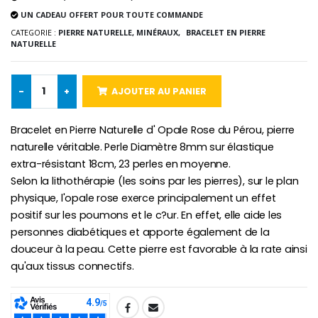
UN CADEAU OFFERT POUR TOUTE COMMANDE
CATEGORIE :
PIERRE NATURELLE, MINÉRAUX,
BRACELET EN PIERRE
NATURELLE
Croix Enfant en Bois Eglise Papillons et Arc-en-ciel 15 cm
Bougie Neuvaine pour une Guérison - 17.5cm
€23.00
€4.90
-
+
AJOUTER AU PANIER
Bracelet en Pierre Naturelle d' Opale Rose du Pérou, pierre
naturelle véritable. Perle Diamètre 8mm sur élastique
extra-résistant 18cm, 23 perles en moyenne.
Selon la lithothérapie (les soins par les pierres), sur le plan
physique, l'opale rose exerce principalement un effet
positif sur les poumons et le c?ur. En effet, elle aide les
personnes diabétiques et apporte également de la
douceur à la peau. Cette pierre est favorable à la rate ainsi
qu'aux tissus connectifs.
SHARE: