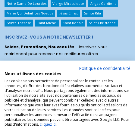
Notre Dame De Lourdes
Vierge Miraculeuse
Anges Gardiens
Marie Qui Défait Les Noeuds
Jésus Christ
Sainte Rita
Sainte Thérèse
Saint Michel
Saint Benoît
Saint Christophe
INSCRIVEZ-VOUS A NOTRE NEWSLETTER !
Soldes, Promotions, Nouveautés
... Inscrivez-vous
maintenant pour recevoir nos meilleures offres.
Politique de confidentialité
Nous utilisons des cookies
Les cookies nous permettent de personnaliser le contenu et les
annonces, d'offrir des fonctionnalités relatives aux médias sociaux et
d'analyser notre trafic. Nous partageons également des informations sur
l'utilisation de notre site avec nos partenaires de médias sociaux, de
publicité et d'analyse, qui peuvent combiner celles-ci avec d'autres
informations que vous leur avez fournies ou qu'ils ont collectées lors de
votre utilisation de leurs services. Les données sont collectées pour
personnaliser les annonces et mesurer l'efficacité des campagnes
La Boutique des Chrétiens © | La boutique religieuse chrétienne de
publicitaires. Les données peuvent être partagées avec Google LLC. Pour
référence !.
plus d'informations,
cliquez ici
.