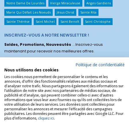
Notre Dame De Lourdes
Vierge Miraculeuse
Anges Gardiens
Marie Qui Défait Les Noeuds
Jésus Christ
Sainte Rita
Sainte Thérèse
Saint Michel
Saint Benoît
Saint Christophe
INSCRIVEZ-VOUS A NOTRE NEWSLETTER !
Soldes, Promotions, Nouveautés
... Inscrivez-vous
maintenant pour recevoir nos meilleures offres.
Politique de confidentialité
Nous utilisons des cookies
Les cookies nous permettent de personnaliser le contenu et les
annonces, d'offrir des fonctionnalités relatives aux médias sociaux et
d'analyser notre trafic. Nous partageons également des informations sur
l'utilisation de notre site avec nos partenaires de médias sociaux, de
publicité et d'analyse, qui peuvent combiner celles-ci avec d'autres
informations que vous leur avez fournies ou qu'ils ont collectées lors de
votre utilisation de leurs services. Les données sont collectées pour
personnaliser les annonces et mesurer l'efficacité des campagnes
La Boutique des Chrétiens © | La boutique religieuse chrétienne de
publicitaires. Les données peuvent être partagées avec Google LLC. Pour
référence !.
plus d'informations,
cliquez ici
.