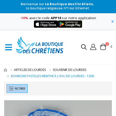
Bienvenue sur
La Boutique des Chrétiens.
La boutique religieuse n°1 sur internet
-10%
avec le code
APP10
sur notre application
×
0
ARTICLES DE LOURDES
SOUVENIR DE LOURDES
BONBONS PASTILLES MENTHE À L'EAU DE LOURDES - 130G
FILTRER