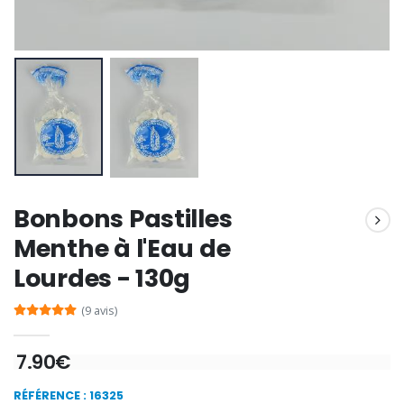
Encens d'Eglise Pontifical 250g
Bonbons Pastilles Menthe à l'Eau de Lourdes - 130g
€12.90
€7.90
-10%
Médaille Miraculeuse Or 9 Carat
Bougie de Neuvaine Contre le Mal - Saint Michel
€130.00
€4.95
€5.50
Bonbons Pastilles
Menthe à l'Eau de
Lourdes - 130g
-25%
Médaille Miraculeuse Rose
Lot de 20 Bougies de Neuvaine Blanches
€2.50
(9 avis)
€58.50
€78.00
7.90€
RÉFÉRENCE : 16325
Chapelet de Lourde
Huile d'Onction