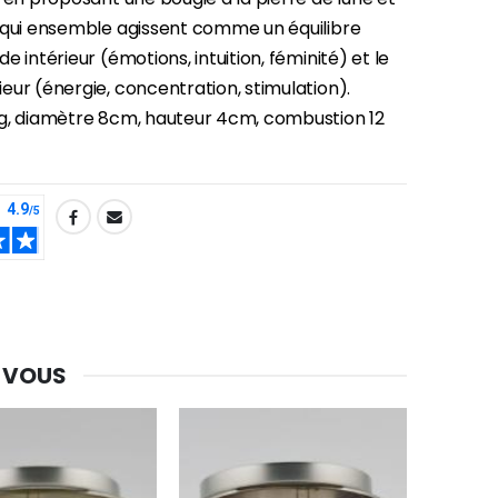
 qui ensemble agissent comme un équilibre
e intérieur (émotions, intuition, féminité) et le
ur (énergie, concentration, stimulation).
g, diamètre 8cm, hauteur 4cm, combustion 12
 VOUS
-30%
Une bougie 150 gr et votre Prière déposées à Lourdes
€7.00
€10.00