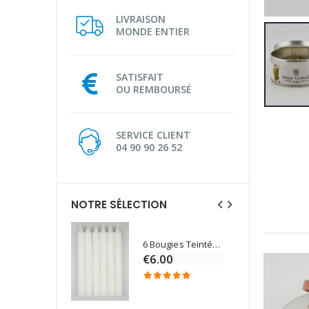
LIVRAISON
MONDE ENTIER
SATISFAIT
OU REMBOURSÉ
SERVICE CLIENT
04 90 90 26 52
NOTRE SÉLECTION
6 Bougies Teintées Masse Couleur Blanche
Une bougie 150 gr et votre Prière déposées à Lourdes
€6.00
€7.00