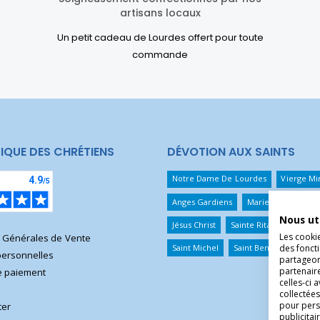
artisans locaux
Un petit cadeau de Lourdes offert pour toute
commande
IQUE DES CHRÉTIENS
DÉVOTION AUX SAINTS
Notre Dame De Lourdes
Vierge Mi
Anges Gardiens
Marie Qui Défait 
Nous ut
Jésus Christ
Sainte Rita
Sainte T
Les cooki
s Générales de Vente
Saint Michel
Saint Benoît
Saint 
des foncti
ersonnelles
partageons
partenair
 paiement
celles-ci 
collectées
pour pers
ter
publicita