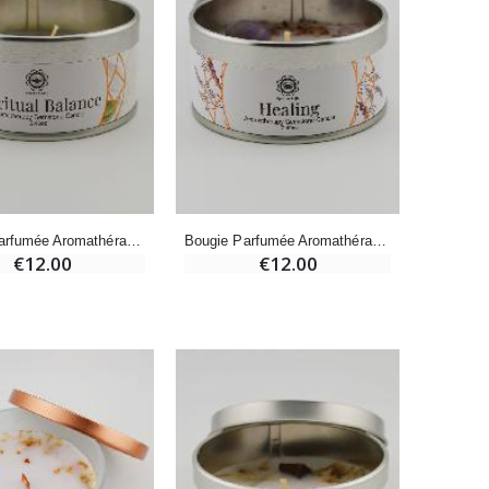
-20%
Eau de Lourdes 1 Litre
€9.60
€12.00
-20%
Déposez votre Neuvaine à Lourdes
€9.60
€12.00
Bougie Parfumée Aromathérapie - Cristal de Roche & Jasmin
Bougie Parfumée Aromathérapie - Aventurine Verte & Patchouli
€12.00
€12.00
Bonbons Pastilles Menthe à l'Eau de Lourdes - 130g
€7.90
-10%
Bougie de Neuvaine Contre le Mal - Saint Michel