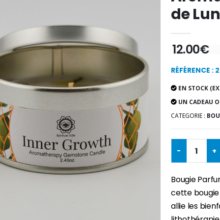
de Lu
12.00€
RÉFÉRENCE : 
EN STOCK (EX
UN CADEAU O
CATEGORIE :
BOUG
-
+
Bougie Parfu
cette bougie
allie les bie
lithothérapie