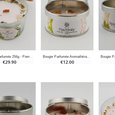
-20%
-10%
Eau de Lourdes 1 Litre
Statue Vierge Miraculeuse Lumineuse
€9.60
€13.50
€12.00
€15.00
-20%
Coffret Encens Benjoin + Charbon + Brûle-encens
Déposez votre Neuvaine à Lourdes
€21.90
€9.60
€12.00
Bougie Parfumée 256g - Pierre de Lune & Menthe
Bougie Parfumée Aromathérapie - Thé Vert & Citrine
€29.90
€12.00
Encens d'Eglise Pontifical 250g
Bonbons Pastilles Menthe à l'Eau de Lourdes - 130g
€12.90
€7.90
-10%
Médaille Miraculeuse Or 9 Carats - 10 mm
Bougie de Neuvaine Contre le Mal - Saint Michel
€130.00