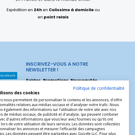
Expédition en
24h
en
Colissimo à domicile
ou
en
point relais
INSCRIVEZ-VOUS A NOTRE
NEWSLETTER !
raculeuse
Soldes, Promotions, Nouveautés
...
Les Noeuds
Inscrivez-vous maintenant pour recevoir
Politique de confidentialité
ilisons des cookies
nos meilleures offres.
hérèse
es nous permettent de personnaliser le contenu et les annonces, d'offrir
Christophe
onnalités relatives aux médias sociaux et d'analyser notre trafic. Nous
 également des informations sur l'utilisation de notre site avec nos
es de médias sociaux, de publicité et d'analyse, qui peuvent combiner
avec d'autres informations que vous leur avez fournies ou qu'ils ont
 lors de votre utilisation de leurs services. Les données sont collectées
onnaliser les annonces et mesurer l'efficacité des campagnes
ires. Les données peuvent être partagées avec Google LLC. Pour plus