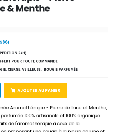
ne & Menthe
25861
PÉDITION 24H)
FFERT POUR TOUTE COMMANDE
IE, CIERGE, VEILLEUSE,
BOUGIE PARFUMÉE
AJOUTER AU PANIER
mée Aromathérapie - Pierre de Lune et Menthe,
 parfumée 100% artisanale et 100% organique
nfaits de l'aromathérapie à ceux de la
 en proposant une bougie à la pierre de lune et