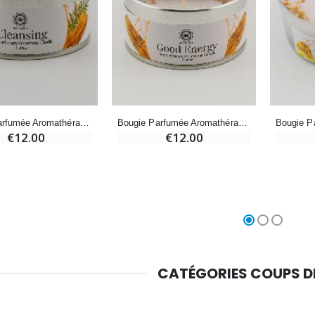
€4.95
€5.50
-25%
Médaille Miraculeuse Rose - 19mm
Lot de 20 Bougies de Neuvaine Blanches
€2.50
€58.50
€78.00
Bougie Parfumée Aromathérapie - Santal & Tourmaline Noire
Bougie Parfumée Aromathérapie - Palo Santo & Cornaline
€12.00
€12.00
Chapelet de Lourdes en Bois
Huile d'Onction
€5.00
€9.90
Croix Enfant en Bois Eglise Papillons et Arc-en-ciel 15 cm
Bougie Neuvaine pour une Guérison - 17.5cm
CATÉGORIES COUPS 
€23.00
€4.90