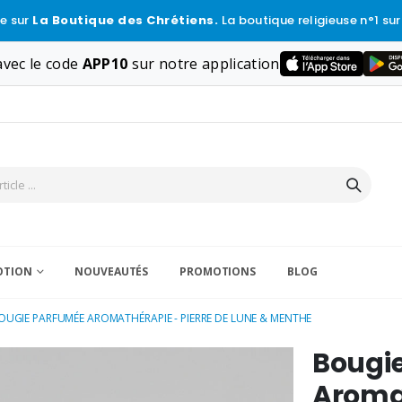
e sur
La Boutique des Chrétiens.
La boutique religieuse n°1 sur
vec le code
APP10
sur notre application
VOTION
NOUVEAUTÉS
PROMOTIONS
BLOG
OUGIE PARFUMÉE AROMATHÉRAPIE - PIERRE DE LUNE & MENTHE
Bougi
Aromat