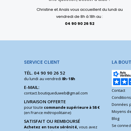
Christine et Anaïs vous accueillent du lundi au
vendredi de 8h à 18h au :
04 90 90 26 52
SERVICE CLIENT
LA BOUT
TÉL.
04 90 90 26 52
du lundi au vendredi
8h-18h
E-MAIL:
Contact
contact.boutiqueduweb@gmail.com
Condition
LIVRAISON OFFERTE
Données p
pour toute
commande supérieure à 58 €
Moyens de
(en France métropolitaine)
Blog
SATISFAIT OU REMBOURSÉ
Se connec
Achetez en toute sérénité,
vous avez