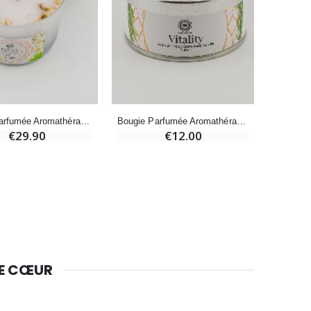
€4.95
€5.50
-25%
Lot de 20 Bougies de Neuvaine Blanches
€58.50
€78.00
Bougie Parfumée Aromathérapie 256g - Thé Vert & Citrine
Bougie Parfumée Aromathérapie - Gingembre & Oeil de Tigre
€29.90
€12.00
Huile d'Onction
€9.90
Bougie Neuvaine pour une Guérison - 17.5cm
DE CŒUR
€4.90