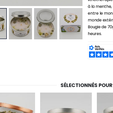
à la menthe,
entre le mond
monde extérie
Bougie de 70
heures.
SHARE:
SÉLECTIONNÉS POUR
-30%
6 Bougies Teintées Masse Couleur Blanche
Une bougie 150 gr et votre Prière déposées à Lourdes
€6.00
€7.00
€10.00