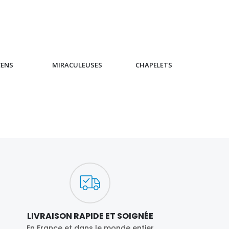
CENS
MIRACULEUSES
CHAPELETS
IC
LIVRAISON RAPIDE ET SOIGNÉE
En France et dans le monde entier