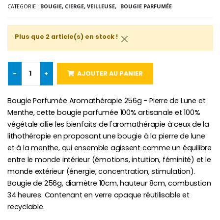
CATEGORIE :
BOUGIE, CIERGE, VEILLEUSE,
BOUGIE PARFUMÉE
-10%
Médaille Miraculeuse Or 9 Carat
Bougie de Neuvaine Contre le Mal - Saint Michel
€130.00
€4.95
€5.50
Plus que 2 article(s) en stock !
-
+
AJOUTER AU PANIER
-25%
Médaille Miraculeuse Rose
Lot de 20 Bougies de Neuvaine Blanches
€2.50
€58.50
€78.00
Bougie Parfumée Aromathérapie 256g - Pierre de Lune et
Menthe, cette bougie parfumée 100% artisanale et 100%
végétale allie les bienfaits de l'aromathérapie à ceux de la
lithothérapie en proposant une bougie à la pierre de lune
Chapelet de Lourde
Huile d'Onction
et à la menthe, qui ensemble agissent comme un équilibre
€5.00
€9.90
entre le monde intérieur (émotions, intuition, féminité) et le
monde extérieur (énergie, concentration, stimulation).
Bougie de 256g, diamètre 10cm, hauteur 8cm, combustion
34 heures. Contenant en verre opaque réutilisable et
recyclable.
Croix Enfant en Bois Eglise Papillons et Arc-en-ciel 15 cm
Bougie Neuvaine pour une Guérison - 17.5cm
€23.00
€4.90