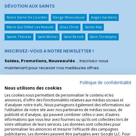
DÉVOTION AUX SAINTS
Notre Dame De Lourdes
Vierge Miraculeuse
Anges Gardiens
Marie Qui Défait Les Noeuds
Jésus Christ
Sainte Rita
Sainte Thérèse
Saint Michel
Saint Benoît
Saint Christophe
INSCRIVEZ-VOUS A NOTRE NEWSLETTER !
Soldes, Promotions, Nouveautés
... Inscrivez-vous
maintenant pour recevoir nos meilleures offres.
Politique de confidentialité
Nous utilisons des cookies
Les cookies nous permettent de personnaliser le contenu et les
annonces, d'offrir des fonctionnalités relatives aux médias sociaux et
d'analyser notre trafic. Nous partageons également des informations sur
l'utilisation de notre site avec nos partenaires de médias sociaux, de
publicité et d'analyse, qui peuvent combiner celles-ci avec d'autres
informations que vous leur avez fournies ou qu'ils ont collectées lors de
votre utilisation de leurs services. Les données sont collectées pour
personnaliser les annonces et mesurer l'efficacité des campagnes
La Boutique des Chrétiens © | La boutique religieuse chrétienne de
publicitaires. Les données peuvent être partagées avec Google LLC. Pour