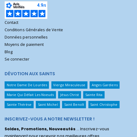
Contact
Conditions Générales de Vente
Données personnelles
Moyens de paiement
Blog
Se connecter
DÉVOTION AUX SAINTS
Notre Dame De Lourdes
Vierge Miraculeuse
Anges Gardiens
Marie Qui Défait Les Noeuds
Jésus Christ
Sainte Rita
Sainte Thérèse
Saint Michel
Saint Benoît
Saint Christophe
INSCRIVEZ-VOUS A NOTRE NEWSLETTER !
Soldes, Promotions, Nouveautés
... Inscrivez-vous
maintenant pour recevoir nos meilleures offres.