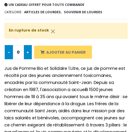
UN CADEAU OFFERT POUR TOUTE COMMANDE
€5.00
€9.90
CATEGORIE :
ARTICLES DE LOURDES,
SOUVENIR DE LOURDES
En rupture de stock
Croix Enfant en Bois Eglise Papillons et Arc-en-ciel 15 cm
Bougie Neuvaine pour une Guérison - 17.5cm
€23.00
€4.90
-
+
AJOUTER AU PANIER
Jus de Pomme Bio et Solidaire 1 Litre, ce jus de pomme est
récolté par des jeunes anciennement toxicomanes,
encadrés par la communauté Saint-Jean. Depuis sa
création en 1987, l'association a accueilli 1500 jeunes
hommes de 18 à 35 ans qui avaient tous le même désir : se
libérer de leur dépendance à la drogue. Les frères de la
communauté Saint Jean, aidés dans leur mission par des
laïcs salariés et bénévoles, accompagnent ces jeunes sur
ce chemin exigeant de rétablissement à travers 3 piliers : le