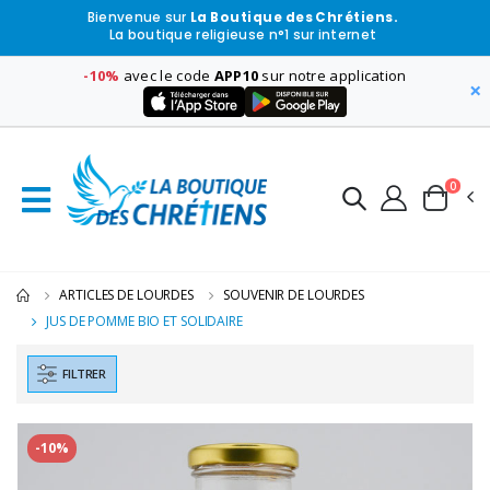
Bienvenue sur
La Boutique des Chrétiens.
La boutique religieuse n°1 sur internet
-10%
avec le code
APP10
sur notre application
×
0
ARTICLES DE LOURDES
SOUVENIR DE LOURDES
JUS DE POMME BIO ET SOLIDAIRE
FILTRER
-10%