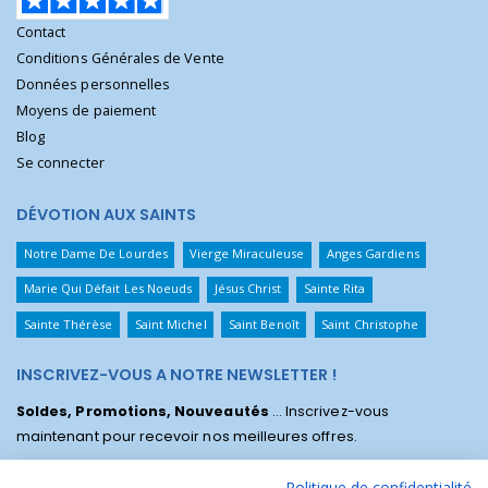
Contact
Conditions Générales de Vente
Données personnelles
Moyens de paiement
Blog
Se connecter
DÉVOTION AUX SAINTS
Notre Dame De Lourdes
Vierge Miraculeuse
Anges Gardiens
Marie Qui Défait Les Noeuds
Jésus Christ
Sainte Rita
Sainte Thérèse
Saint Michel
Saint Benoît
Saint Christophe
INSCRIVEZ-VOUS A NOTRE NEWSLETTER !
Soldes, Promotions, Nouveautés
... Inscrivez-vous
maintenant pour recevoir nos meilleures offres.
Politique de confidentialité