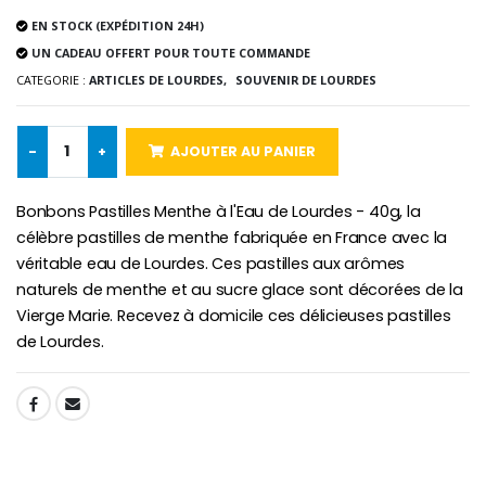
€5.00
€9.90
EN STOCK (EXPÉDITION 24H)
UN CADEAU OFFERT POUR TOUTE COMMANDE
CATEGORIE :
ARTICLES DE LOURDES,
SOUVENIR DE LOURDES
Croix Enfant en Bois Eglise Papillons et Arc-en-ciel 15 cm
Bougie Neuvaine pour une Guérison - 17.5cm
-
+
AJOUTER AU PANIER
€23.00
€4.90
Bonbons Pastilles Menthe à l'Eau de Lourdes - 40g, la
célèbre pastilles de menthe fabriquée en France avec la
véritable eau de Lourdes. Ces pastilles aux arômes
naturels de menthe et au sucre glace sont décorées de la
Vierge Marie. Recevez à domicile ces délicieuses pastilles
de Lourdes.
SHARE: