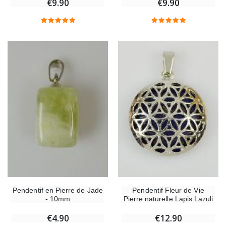
€9.90
€9.90
-25%
Médaille Miraculeuse Rose - 19mm
Lot de 20 Bougies
€2.50
€58.50
€78.00
Chapelet de Lourdes en Bois
Huile d'Onction
€5.00
€9.90
Croix Enfant en Bois Eglise Papillons et Arc-en-ciel 15 cm
Bougie Neuvaine pou
€23.00
€4.90
Pendentif en Pierre de Jade
Pendentif Fleur de Vie
- 10mm
Pierre naturelle Lapis Lazuli
€4.90
€12.90