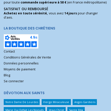
pour toute
commande supérieure à 58 €
(en France métropolitaine)
SATISFAIT OU REMBOURSÉ
Achetez en toute sérénité,
vous avez
14 jours
pour changer
d'avis.
LA BOUTIQUE DES CHRÉTIENS
Contact
Conditions Générales de Vente
Données personnelles
Moyens de paiement
Blog
Se connecter
DÉVOTION AUX SAINTS
Notre Dame De Lourdes
Vierge Miraculeuse
Anges Gardiens
Marie Qui Défait Les Noeuds
Jésus Christ
Sainte Rita