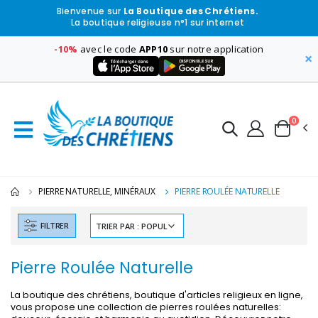
Bienvenue sur
La Boutique des Chrétiens.
La boutique religieuse n°1 sur internet
-10%
avec le code
APP10
sur notre application
×
0
PIERRE NATURELLE, MINÉRAUX
PIERRE ROULÉE NATURELLE
-30%
6 Bougies Teintées Masse Couleur Blanche
Une bougie 150 gr et votre Prière déposées à L
€6.00
€7.00
FILTRER
€10.00
Pierre Roulée Naturelle
-10%
-20%
La boutique des chrétiens, boutique d'articles religieux en ligne,
Statue Vierge Miraculeuse Lumineuse
Eau de Lourdes 1 
vous propose une collection de pierres roulées naturelles:
€13.50
€9.60