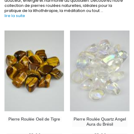
douceur, énergie et harmonie au quotidien. Découvrez notre
€15.00
€12.00
collection de pierres roulées naturelles, idéales pour la
pratique de la lithothérapie, la méditation ou tout
...
lire la suite
-20%
Coffret Encens Benjoin + Charbon + Brûle-encens
Déposez votre Neuvaine à Lourdes
€21.90
€9.60
€12.00
Encens d'Eglise Pontifical 250g
Bonbons Pastilles Menthe à l'Eau de Lourdes - 130g
€12.90
€7.90
-10%
Médaille Miraculeuse Or 9 Carats - 10 mm
Bougie de Neuvaine Contre le Mal - Saint Michel
€130.00
€4.95
€5.50
Pierre Roulée Oeil de Tigre
Pierre Roulée Quartz Angel
Aura du Brésil