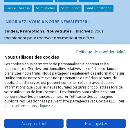
Sainte Thérèse
Saint Michel
Saint Benoît
Saint Christophe
INSCRIVEZ-VOUS A NOTRE NEWSLETTER !
Soldes, Promotions, Nouveautés
... Inscrivez-vous
maintenant pour recevoir nos meilleures offres.
Politique de confidentialité
Nous utilisons des cookies
Les cookies nous permettent de personnaliser le contenu et les
annonces, d'offrir des fonctionnalités relatives aux médias sociaux et
d'analyser notre trafic. Nous partageons également des informations sur
l'utilisation de notre site avec nos partenaires de médias sociaux, de
publicité et d'analyse, qui peuvent combiner celles-ci avec d'autres
informations que vous leur avez fournies ou qu'ils ont collectées lors de
votre utilisation de leurs services. Les données sont collectées pour
personnaliser les annonces et mesurer l'efficacité des campagnes
La Boutique des Chrétiens © | La boutique religieuse chrétienne de
publicitaires. Les données peuvent être partagées avec Google LLC. Pour
référence !.
plus d'informations,
cliquez ici
.
Accepter tout
Non, ajuster