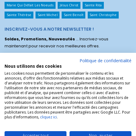
Marie Qui Défait Les Noeuds
Jésus Christ
Sainte Rita
Sainte Thérèse
Saint Michel
Saint Benoît
Saint Christophe
INSCRIVEZ-VOUS A NOTRE NEWSLETTER !
Soldes, Promotions, Nouveautés
... Inscrivez-vous
maintenant pour recevoir nos meilleures offres.
Politique de confidentialité
Nous utilisons des cookies
Les cookies nous permettent de personnaliser le contenu et les
annonces, d'offrir des fonctionnalités relatives aux médias sociaux et
d'analyser notre trafic. Nous partageons également des informations sur
l'utilisation de notre site avec nos partenaires de médias sociaux, de
publicité et d'analyse, qui peuvent combiner celles-ci avec d'autres
informations que vous leur avez fournies ou qu'ils ont collectées lors de
votre utilisation de leurs services. Les données sont collectées pour
personnaliser les annonces et mesurer l'efficacité des campagnes
La Boutique des Chrétiens © | La boutique religieuse chrétienne de
publicitaires. Les données peuvent être partagées avec Google LLC. Pour
référence !.
plus d'informations,
cliquez ici
.
Accepter tout
Non, ajuster