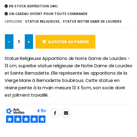
EN STOCK (EXPÉDITION 24H)
-10%
Médaille Miraculeuse Or 9 Carat
UN CADEAU OFFERT POUR TOUTE COMMANDE
Bougie de Neuvaine Contre le Mal - Saint Michel
€130.00
€4.95
€5.50
CATEGORIE :
STATUE RELIGIEUSE,
STATUE NOTRE DAME DE LOURDES
-
+
AJOUTER AU PANIER
-25%
Médaille Miraculeuse Rose
Lot de 20 Bougies de Neuvaine Blanches
€2.50
Statue Religieuse Apparitions de Notre Dame de Lourdes -
€58.50
€78.00
13 cm, superbe statue religieuse de Notre Dame de Lourdes
et Sainte Bernadette. Elle représente les apparitions de la
Vierge Marie à Bernadette Soubirous. Cette statue en
résine peinte à la main mesure 13 X 5cm, son socle doré
Chapelet de Lourde
Huile d'Onction
€5.00
€9.90
est joliment travaillé.
SHARE:
Croix Enfant en Bois Eglise Papillons et Arc-en-ciel 15 cm
Bougie Neuvaine pour une Guérison - 17.5cm
€23.00
€4.90