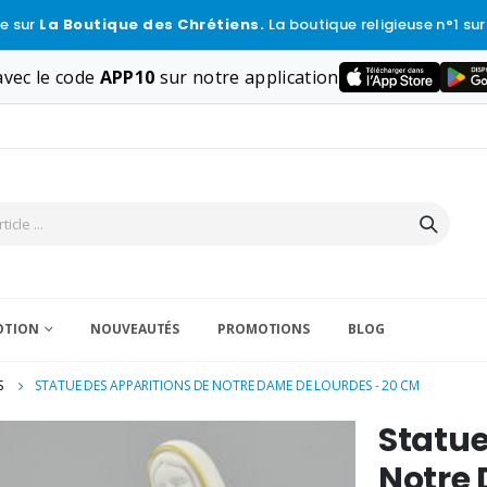
e sur
La Boutique des Chrétiens.
La boutique religieuse n°1 sur
vec le code
APP10
sur notre application
VOTION
NOUVEAUTÉS
PROMOTIONS
BLOG
S
STATUE DES APPARITIONS DE NOTRE DAME DE LOURDES - 20 CM
Statue
Notre 