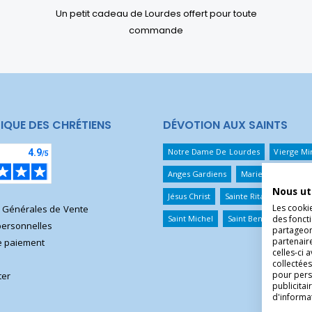
Un petit cadeau de Lourdes offert pour toute
commande
IQUE DES CHRÉTIENS
DÉVOTION AUX SAINTS
Notre Dame De Lourdes
Vierge Mi
Anges Gardiens
Marie Qui Défait 
Nous ut
Jésus Christ
Sainte Rita
Sainte T
Les cooki
s Générales de Vente
Saint Michel
Saint Benoît
Saint 
des foncti
ersonnelles
partageons
partenair
 paiement
celles-ci 
collectées
pour pers
ter
publicita
d'informa