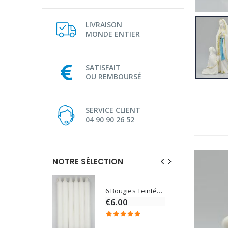
LIVRAISON
MONDE ENTIER
SATISFAIT
OU REMBOURSÉ
SERVICE CLIENT
04 90 90 26 52
NOTRE SÉLECTION
6 Bougies Teintées Masse Couleur Blanche
Une bougie 150 gr et votre Prière déposées à Lourdes
€6.00
€7.00