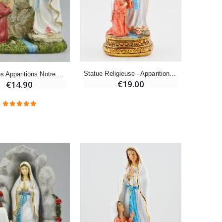
-20%
Eau de Lourdes 1 Litre
€9.60
€12.00
Statue Religieuse - Apparitions de Notre Dame de Lourdes - 13 cm
Statue des Apparitions Notre Dame de Lourdes à Ste Bernadette - 20 cm
€19.00
€14.90
-20%
Déposez votre Neuvaine à Lourdes
€9.60
€12.00
Bonbons Pastilles Menthe à l'Eau de Lourdes - 130g
€7.90
-10%