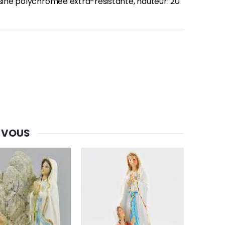
ésine polychromée extra-résistante, hauteur: 20
 VOUS
-30%
Une bougie 150 gr et votre Prière déposées à Lourdes
€7.00
€10.00