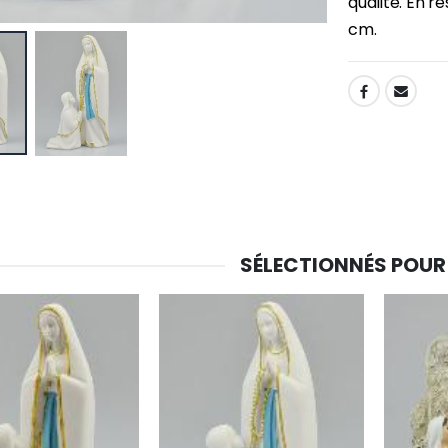
qualité. En r
cm.
SHARE:
SÉLECTIONNÉS POUR
-30%
6 Bougies Teintées Masse Couleur Blanche
Une bougie 150 gr et votre Prière déposées à Lourdes
€6.00
€7.00
€10.00