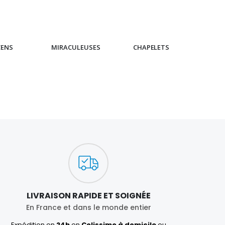
CENS
MIRACULEUSES
CHAPELETS
IC
LIVRAISON RAPIDE ET SOIGNÉE
En France et dans le monde entier
Expédition en
24h
en
Colissimo à domicile
ou