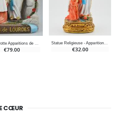
Bougie de Neuvaine Contre le Mal - Saint Michel
€4.95
€5.50
-25%
Lot de 20 Bougies de Neuvaine Blanches
Statue Religieuse - Apparitions de Notre Dame de Lourdes - 20 cm
Statue Grotte Apparitions de Notre Dame de Lourdes - 25 cm
€58.50
€32.00
€79.00
€78.00
Huile d'Onction
€9.90
DE CŒUR
Bougie Neuvaine pour une Guérison - 17.5cm
€4.90