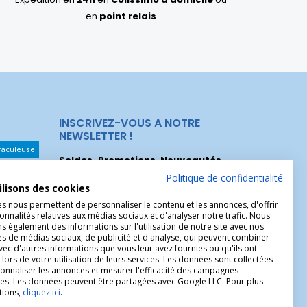
en
point relais
INSCRIVEZ-VOUS A NOTRE
NEWSLETTER !
raculeuse
Soldes, Promotions, Nouveautés
...
Les Noeuds
Inscrivez-vous maintenant pour recevoir
Politique de confidentialité
ilisons des cookies
nos meilleures offres.
hérèse
es nous permettent de personnaliser le contenu et les annonces, d'offrir
Christophe
onnalités relatives aux médias sociaux et d'analyser notre trafic. Nous
 également des informations sur l'utilisation de notre site avec nos
es de médias sociaux, de publicité et d'analyse, qui peuvent combiner
avec d'autres informations que vous leur avez fournies ou qu'ils ont
 lors de votre utilisation de leurs services. Les données sont collectées
onnaliser les annonces et mesurer l'efficacité des campagnes
ires. Les données peuvent être partagées avec Google LLC. Pour plus
tions,
cliquez ici
.