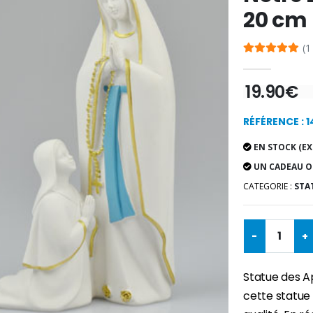
20 cm
(1
19.90€
RÉFÉRENCE : 
EN STOCK (EX
UN CADEAU O
CATEGORIE :
STA
-
+
Statue des A
cette statue 