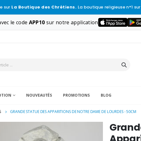
e sur
La Boutique des Chrétiens.
La boutique religieuse n°1 sur
vec le code
APP10
sur notre application
VOTION
NOUVEAUTÉS
PROMOTIONS
BLOG
S
GRANDE STATUE DES APPARITIONS DE NOTRE DAME DE LOURDES - 50CM
Grand
Appari