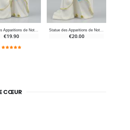
Bougie de Neuvaine Contre le Mal - Saint Michel
€4.95
€5.50
Statue des Apparitions de Notre Dame de Lourdes - 20 cm
Statue des Apparitions de Notre Dame de Lourdes - 15 cm
-25%
€19.90
€20.00
Lot de 20 Bougies de Neuvaine Blanches
€58.50
€78.00
Huile d'Onction
€9.90
DE CŒUR
Bougie Neuvaine pour une Guérison - 17.5cm
€4.90