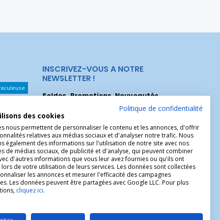
INSCRIVEZ-VOUS A NOTRE
NEWSLETTER !
raculeuse
Soldes, Promotions, Nouveautés
...
Les Noeuds
Inscrivez-vous maintenant pour recevoir
Politique de confidentialité
ilisons des cookies
nos meilleures offres.
hérèse
es nous permettent de personnaliser le contenu et les annonces, d'offrir
Christophe
onnalités relatives aux médias sociaux et d'analyser notre trafic. Nous
 également des informations sur l'utilisation de notre site avec nos
es de médias sociaux, de publicité et d'analyse, qui peuvent combiner
avec d'autres informations que vous leur avez fournies ou qu'ils ont
 lors de votre utilisation de leurs services. Les données sont collectées
onnaliser les annonces et mesurer l'efficacité des campagnes
ires. Les données peuvent être partagées avec Google LLC. Pour plus
tions,
cliquez ici
.