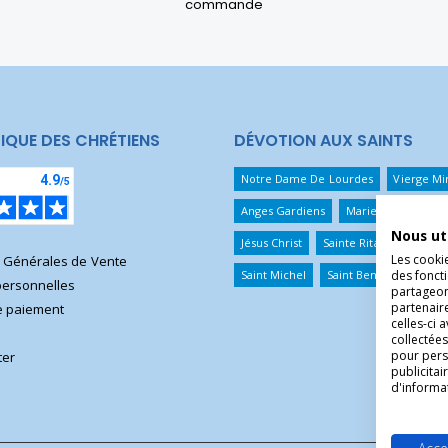
commande
IQUE DES CHRÉTIENS
DÉVOTION AUX SAINTS
Notre Dame De Lourdes
Vierge Mi
Anges Gardiens
Marie Qui Défait 
Nous ut
Jésus Christ
Sainte Rita
Sainte T
Les cooki
s Générales de Vente
Saint Michel
Saint Benoît
Saint 
des foncti
ersonnelles
partageons
partenair
 paiement
celles-ci 
collectées
pour pers
ter
publicita
d'informa