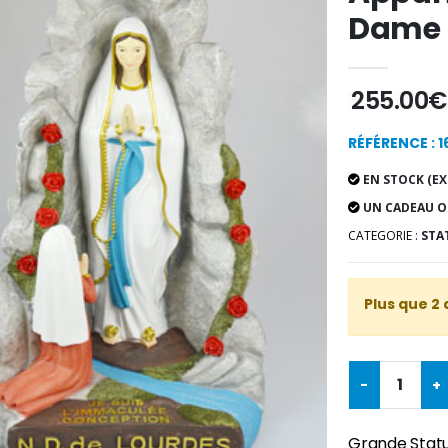
Dame 
255.00€
RÉFÉRENCE : 1
EN STOCK (EX
UN CADEAU O
CATEGORIE :
STA
Plus que 2 
-
+
Grande Statu