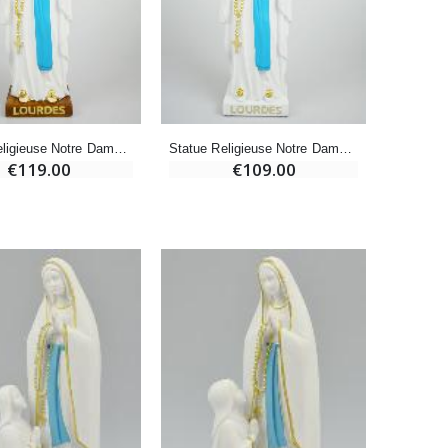
-20%
Eau de Lourdes 1 Litre
€9.60
€12.00
Statue Religieuse Notre Dame de Lourdes - 50cm
Statue Religieuse Notre Dame de Lourdes - 50cm
€119.00
€109.00
-20%
Déposez votre Neuvaine à Lourdes
€9.60
€12.00
Bonbons Pastilles Menthe à l'Eau de Lourdes - 130g
€7.90
-10%