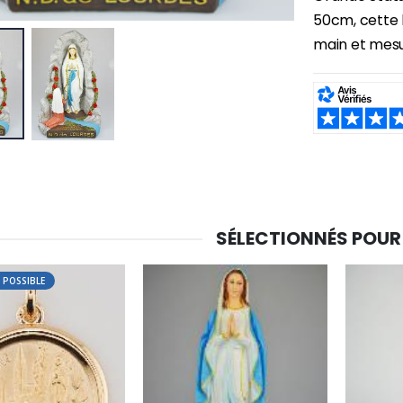
50cm, cette b
main et mes
SHARE:
SÉLECTIONNÉS POUR
 POSSIBLE
-30%
6 Bougies Teintées Masse Couleur Blanche
Une bougie 150 gr et votre Prière déposées à Lourdes
€6.00
€7.00
€10.00