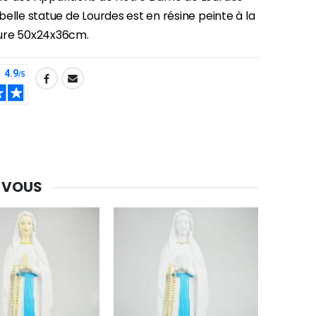
elle statue de Lourdes est en résine peinte à la
ure 50x24x36cm.
 VOUS
-30%
Une bougie 150 gr et votre Prière déposées à Lourdes
€7.00
€10.00