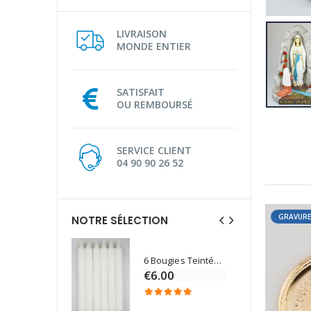
LIVRAISON
MONDE ENTIER
SATISFAIT
OU REMBOURSÉ
SERVICE CLIENT
04 90 90 26 52
GRAVURE
NOTRE SÉLECTION
6 Bougies Teintées Masse Couleur Blanche
Une bougie 150 gr et votre Prière déposées à Lourdes
€6.00
€7.00