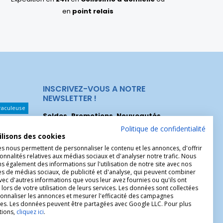
en
point relais
INSCRIVEZ-VOUS A NOTRE
NEWSLETTER !
raculeuse
Soldes, Promotions, Nouveautés
...
Les Noeuds
Inscrivez-vous maintenant pour recevoir
Politique de confidentialité
ilisons des cookies
nos meilleures offres.
hérèse
es nous permettent de personnaliser le contenu et les annonces, d'offrir
onnalités relatives aux médias sociaux et d'analyser notre trafic. Nous
Christophe
 également des informations sur l'utilisation de notre site avec nos
es de médias sociaux, de publicité et d'analyse, qui peuvent combiner
avec d'autres informations que vous leur avez fournies ou qu'ils ont
 lors de votre utilisation de leurs services. Les données sont collectées
onnaliser les annonces et mesurer l'efficacité des campagnes
ires. Les données peuvent être partagées avec Google LLC. Pour plus
tions,
cliquez ici
.