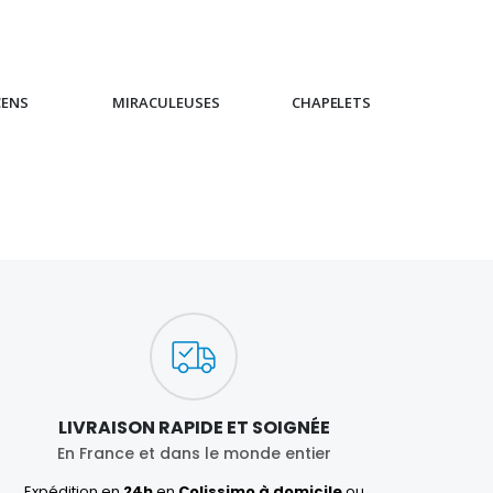
CENS
MIRACULEUSES
CHAPELETS
IC
LIVRAISON RAPIDE ET SOIGNÉE
En France et dans le monde entier
Expédition en
24h
en
Colissimo à domicile
ou