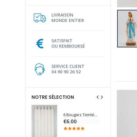
LIVRAISON
MONDE ENTIER
SATISFAIT
OU REMBOURSÉ
SERVICE CLIENT
04 90 90 26 52
NOTRE SÉLECTION
6 Bougies Teintées Masse Couleur Blanche
Une bougie 150 gr et votre Prière déposées à Lourdes
€6.00
€7.00