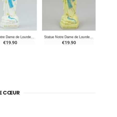
Bougie de Neuvaine Contre le Mal - Saint Michel
€4.95
€5.50
-25%
Lot de 20 Bougies de Neuvaine Blanches
Statue Notre Dame de Lourdes au Voile Bleu - 15cm
Statue Notre Dame de Lourdes au Voile Phospho - 15cm
€58.50
€19.90
€19.90
€78.00
Huile d'Onction
€9.90
DE CŒUR
Bougie Neuvaine pour une Guérison - 17.5cm
€4.90