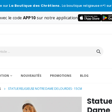
e sur
La Boutique des Chrétiens.
La boutique religieuse n°1 sur
vec le code
APP10
sur notre application
VOTION
NOUVEAUTÉS
PROMOTIONS
BLOG
S
STATUE RELIGIEUSE NOTRE DAME DE LOURDES - 15CM
Statue
Dame 