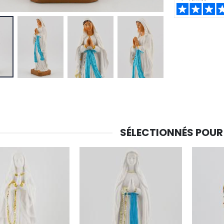
SHARE:
SÉLECTIONNÉS POUR
-30%
6 Bougies Teintées Masse Couleur Blanche
Une bougie 150 gr et votre Prière déposées à Lourdes
€6.00
€7.00
€10.00