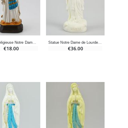
-20%
Eau de Lourdes 1 Litre
€9.60
€12.00
Statue Religieuse Notre Dame de Lourdes - 15cm
Statue Notre Dame de Lourdes Phosphorescente - 15cm
€18.00
€36.00
-20%
Déposez votre Neuvaine à Lourdes
€9.60
€12.00
Bonbons Pastilles Menthe à l'Eau de Lourdes - 130g
€7.90
-10%