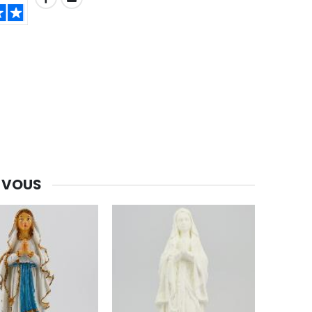
 VOUS
-30%
Une bougie 150 gr et votre Prière déposées à Lourdes
€7.00
€10.00