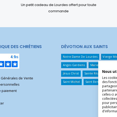
Un petit cadeau de Lourdes offert pour toute
commande
IQUE DES CHRÉTIENS
DÉVOTION AUX SAINTS
Notre Dame De Lourdes
Vierge Mi
Anges Gardiens
Marie Qui Défait 
Nous ut
Jésus Christ
Sainte Rita
Sainte T
Les cooki
s Générales de Vente
des foncti
Saint Michel
Saint Benoît
Saint 
ersonnelles
partageons
partenair
 paiement
celles-ci 
collectées
pour pers
ter
publicita
d'informa