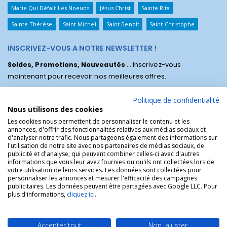
Marie Qui Défait Les Noeuds
Jésus Christ
Sainte Rita
Sainte Thérèse
Saint Michel
Saint Benoît
Saint Christophe
INSCRIVEZ-VOUS A NOTRE NEWSLETTER !
Soldes, Promotions, Nouveautés
... Inscrivez-vous
maintenant pour recevoir nos meilleures offres.
Politique de confidentialité
Nous utilisons des cookies
Les cookies nous permettent de personnaliser le contenu et les
annonces, d'offrir des fonctionnalités relatives aux médias sociaux et
d'analyser notre trafic. Nous partageons également des informations sur
l'utilisation de notre site avec nos partenaires de médias sociaux, de
publicité et d'analyse, qui peuvent combiner celles-ci avec d'autres
informations que vous leur avez fournies ou qu'ils ont collectées lors de
votre utilisation de leurs services. Les données sont collectées pour
personnaliser les annonces et mesurer l'efficacité des campagnes
La Boutique des Chrétiens © | La boutique religieuse chrétienne de
publicitaires. Les données peuvent être partagées avec Google LLC. Pour
référence !.
plus d'informations,
cliquez ici
.
Accepter tout
Non, ajuster