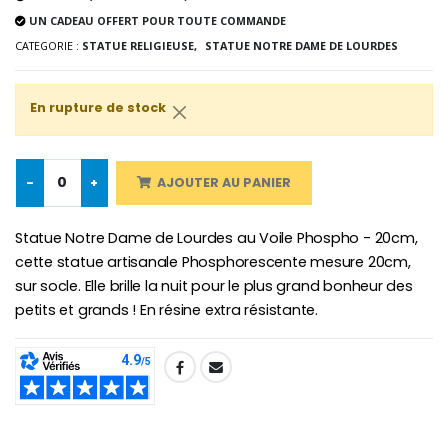
UN CADEAU OFFERT POUR TOUTE COMMANDE
-10%
Médaille Miraculeuse Or 9 Carat
CATEGORIE :
STATUE RELIGIEUSE,
STATUE NOTRE DAME DE LOURDES
Bougie de Neuvaine Contre le Mal - Saint Michel
€130.00
€4.95
€5.50
En rupture de stock
-25%
Médaille Miraculeuse Rose
Lot de 20 Bougies de Neuvaine Blanches
€2.50
-
+
AJOUTER AU PANIER
€58.50
€78.00
Statue Notre Dame de Lourdes au Voile Phospho - 20cm,
cette statue artisanale Phosphorescente mesure 20cm,
sur socle. Elle brille la nuit pour le plus grand bonheur des
Chapelet de Lourde
Huile d'Onction
€5.00
€9.90
petits et grands ! En résine extra résistante.
SHARE:
Croix Enfant en Bois Eglise Papillons et Arc-en-ciel 15 cm
Bougie Neuvaine pour une Guérison - 17.5cm
€23.00
€4.90