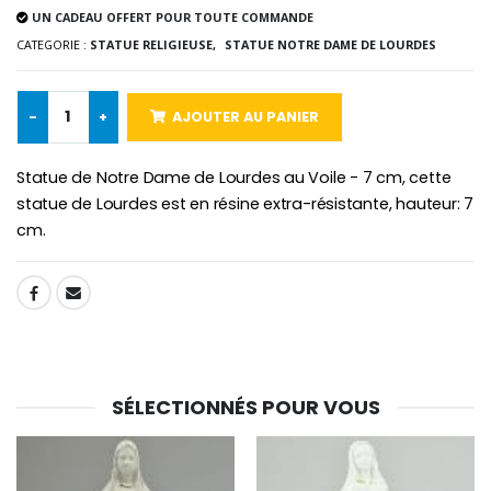
UN CADEAU OFFERT POUR TOUTE COMMANDE
-10%
Médaille Miraculeuse Or 9 Carat
CATEGORIE :
STATUE RELIGIEUSE,
STATUE NOTRE DAME DE LOURDES
Bougie de Neuvaine Contre le Mal - Saint Michel
€130.00
€4.95
€5.50
-
+
AJOUTER AU PANIER
-25%
Statue de Notre Dame de Lourdes au Voile - 7 cm, cette
Médaille Miraculeuse Rose
Lot de 20 Bougies de Neuvaine Blanches
€2.50
statue de Lourdes est en résine extra-résistante, hauteur: 7
€58.50
€78.00
cm.
SHARE:
Chapelet de Lourde
Huile d'Onction
€5.00
€9.90
SÉLECTIONNÉS POUR VOUS
Croix Enfant en Bois Eglise Papillons et Arc-en-ciel 15 cm
Bougie Neuvaine pour une Guérison - 17.5cm
€23.00
€4.90