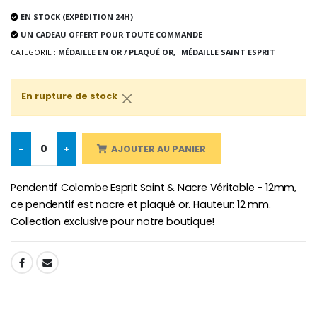
EN STOCK (EXPÉDITION 24H)
-10%
UN CADEAU OFFERT POUR TOUTE COMMANDE
Médaille Miraculeuse Or 9 Carat
Bougie de Neuvaine Contre le Mal - Saint Michel
€130.00
CATEGORIE :
MÉDAILLE EN OR / PLAQUÉ OR,
MÉDAILLE SAINT ESPRIT
€4.95
€5.50
En rupture de stock
-25%
Médaille Miraculeuse Rose
Lot de 20 Bougies de Neuvaine Blanches
€2.50
-
+
AJOUTER AU PANIER
€58.50
€78.00
Pendentif Colombe Esprit Saint & Nacre Véritable - 12mm,
ce pendentif est nacre et plaqué or. Hauteur: 12 mm.
Collection exclusive pour notre boutique!
Chapelet de Lourde
Huile d'Onction
€5.00
€9.90
SHARE:
Croix Enfant en Bois Eglise Papillons et Arc-en-ciel 15 cm
Bougie Neuvaine pour une Guérison - 17.5cm