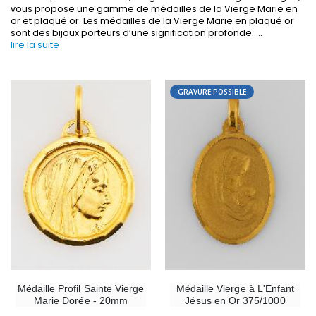
vous propose une gamme de médailles de la Vierge Marie en
or et plaqué or. Les médailles de la Vierge Marie en plaqué or
sont des bijoux porteurs d’une signification profonde.
...
lire la suite
GRAVURE POSSIBLE
-30%
6 Bougies Teintées Masse Couleur Blanche
Une bougie 150 gr et votre Prière déposées à L
€6.00
€7.00
€10.00
-10%
-20%
Statue Vierge Miraculeuse Lumineuse
Eau de Lourdes 1 
€13.50
€9.60
€15.00
€12.00
Médaille Profil Sainte Vierge
Médaille Vierge à L'Enfant
Marie Dorée - 20mm
Jésus en Or 375/1000
-20%