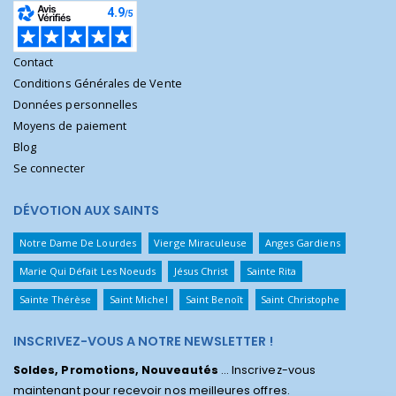
Contact
Conditions Générales de Vente
Données personnelles
Moyens de paiement
Blog
Se connecter
DÉVOTION AUX SAINTS
Notre Dame De Lourdes
Vierge Miraculeuse
Anges Gardiens
Marie Qui Défait Les Noeuds
Jésus Christ
Sainte Rita
Sainte Thérèse
Saint Michel
Saint Benoît
Saint Christophe
INSCRIVEZ-VOUS A NOTRE NEWSLETTER !
Soldes, Promotions, Nouveautés
... Inscrivez-vous
maintenant pour recevoir nos meilleures offres.