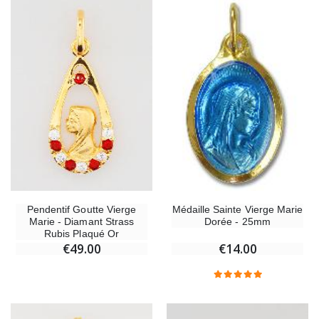
Chapelet de Lourdes en Bois
Huile d'Onction
€5.00
€9.90
Croix Enfant en Bois Eglise Papillons et Arc-en-ciel 15 cm
Bougie Neuvaine pou
€23.00
€4.90
Pendentif Goutte Vierge
Médaille Sainte Vierge Marie
Marie - Diamant Strass
Dorée - 25mm
Rubis Plaqué Or
€49.00
€14.00