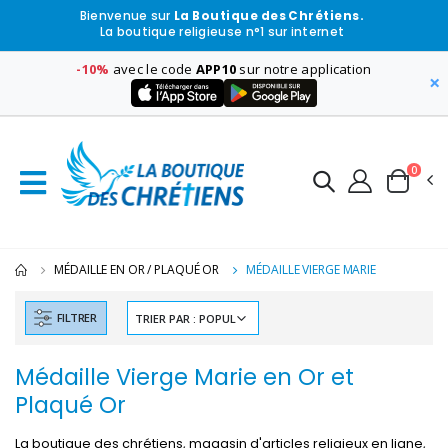
Bienvenue sur
La Boutique des Chrétiens.
La boutique religieuse n°1 sur internet
-10%
avec le code
APP10
sur notre application
×
0
MÉDAILLE EN OR / PLAQUÉ OR
MÉDAILLE VIERGE MARIE
FILTRER
Médaille Vierge Marie en Or et
Plaqué Or
La boutique des chrétiens, magasin d'articles religieux en ligne,