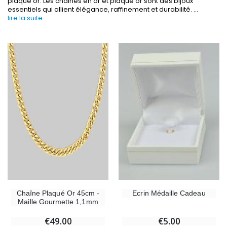
plaqué or. Les chaînes en or et plaqué or sont des bijoux
essentiels qui allient élégance, raffinement et durabilité.
...
lire la suite
-30%
6 Bougies Teintées Masse Couleur Blanche
Une bougie 150 gr et votre Prière déposées à L
€6.00
€7.00
€10.00
-10%
-20%
Statue Vierge Miraculeuse Lumineuse
Eau de Lourdes 1 
€13.50
€9.60
€15.00
€12.00
Chaîne Plaqué Or 45cm -
Ecrin Médaille Cadeau
Maille Gourmette 1,1mm
€49.00
€5.00
-20%