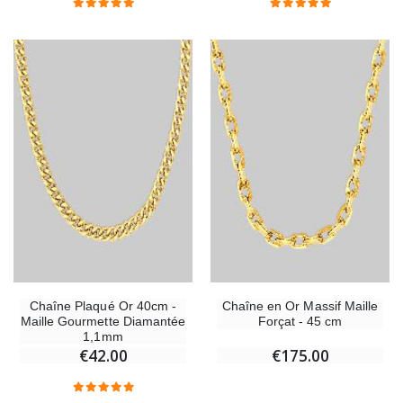
Chapelet de Lourdes en Bois
Huile d'Onction
€5.00
€9.90
Croix Enfant en Bois Eglise Papillons et Arc-en-ciel 15 cm
Bougie Neuvaine pou
€23.00
€4.90
Chaîne Plaqué Or 40cm -
Chaîne en Or Massif Maille
Maille Gourmette Diamantée
Forçat - 45 cm
1,1mm
€42.00
€175.00