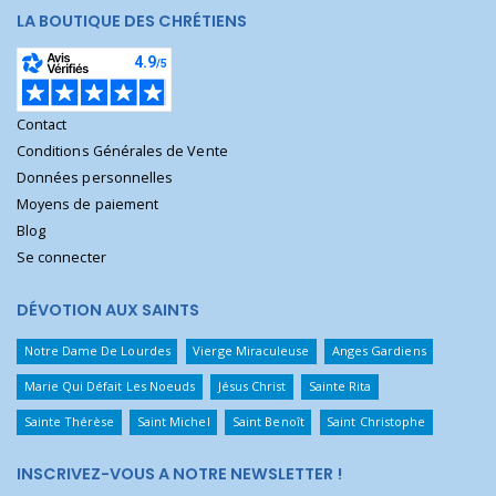
LA BOUTIQUE DES CHRÉTIENS
Contact
Conditions Générales de Vente
Données personnelles
Moyens de paiement
Blog
Se connecter
DÉVOTION AUX SAINTS
Notre Dame De Lourdes
Vierge Miraculeuse
Anges Gardiens
Marie Qui Défait Les Noeuds
Jésus Christ
Sainte Rita
Sainte Thérèse
Saint Michel
Saint Benoît
Saint Christophe
INSCRIVEZ-VOUS A NOTRE NEWSLETTER !