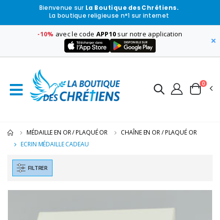
Bienvenue sur
La Boutique des Chrétiens.
La boutique religieuse n°1 sur internet
-10%
avec le code
APP10
sur notre application
×
0
MÉDAILLE EN OR / PLAQUÉ OR
CHAÎNE EN OR / PLAQUÉ OR
ECRIN MÉDAILLE CADEAU
FILTRER