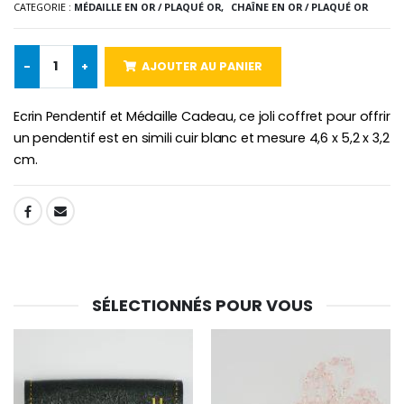
CATEGORIE :
MÉDAILLE EN OR / PLAQUÉ OR,
CHAÎNE EN OR / PLAQUÉ OR
-10%
Médaille Miraculeuse Or 9 Carat
Bougie de Neuvaine Contre le Mal - Saint Michel
€130.00
-
+
AJOUTER AU PANIER
€4.95
€5.50
Ecrin Pendentif et Médaille Cadeau, ce joli coffret pour offrir
un pendentif est en simili cuir blanc et mesure 4,6 x 5,2 x 3,2
cm.
-25%
Médaille Miraculeuse Rose
Lot de 20 Bougies de Neuvaine Blanches
€2.50
€58.50
€78.00
SHARE:
Chapelet de Lourde
Huile d'Onction
€5.00
€9.90
SÉLECTIONNÉS POUR VOUS
Croix Enfant en Bois Eglise Papillons et Arc-en-ciel 15 cm
Bougie Neuvaine pour une Guérison - 17.5cm