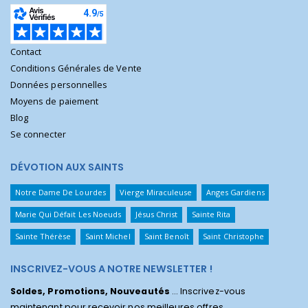
Contact
Conditions Générales de Vente
Données personnelles
Moyens de paiement
Blog
Se connecter
DÉVOTION AUX SAINTS
Notre Dame De Lourdes
Vierge Miraculeuse
Anges Gardiens
Marie Qui Défait Les Noeuds
Jésus Christ
Sainte Rita
Sainte Thérèse
Saint Michel
Saint Benoît
Saint Christophe
INSCRIVEZ-VOUS A NOTRE NEWSLETTER !
Soldes, Promotions, Nouveautés
... Inscrivez-vous
maintenant pour recevoir nos meilleures offres.