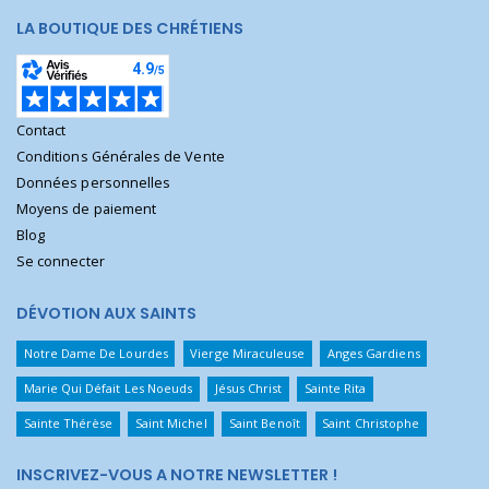
LA BOUTIQUE DES CHRÉTIENS
Contact
Conditions Générales de Vente
Données personnelles
Moyens de paiement
Blog
Se connecter
DÉVOTION AUX SAINTS
Notre Dame De Lourdes
Vierge Miraculeuse
Anges Gardiens
Marie Qui Défait Les Noeuds
Jésus Christ
Sainte Rita
Sainte Thérèse
Saint Michel
Saint Benoît
Saint Christophe
INSCRIVEZ-VOUS A NOTRE NEWSLETTER !