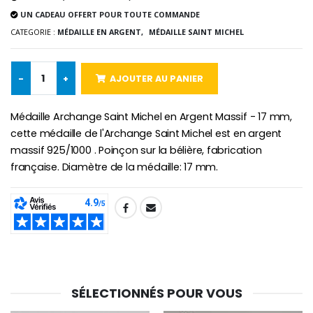
UN CADEAU OFFERT POUR TOUTE COMMANDE
CATEGORIE :
MÉDAILLE EN ARGENT,
MÉDAILLE SAINT MICHEL
-10%
Médaille Miraculeuse Or 9 Carat
-
+
AJOUTER AU PANIER
Bougie de Neuvaine Contre le Mal - Saint Michel
€130.00
€4.95
€5.50
Médaille Archange Saint Michel en Argent Massif - 17 mm,
cette médaille de l'Archange Saint Michel est en argent
massif 925/1000 . Poinçon sur la bélière, fabrication
-25%
Médaille Miraculeuse Rose
française. Diamètre de la médaille: 17 mm.
Lot de 20 Bougies de Neuvaine Blanches
€2.50
€58.50
€78.00
SHARE:
Chapelet de Lourde
Huile d'Onction
€5.00
€9.90
SÉLECTIONNÉS POUR VOUS