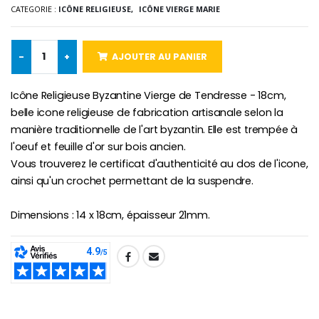
Lot de 20 Bougies de Neuvaine Blanches
€2.50
CATEGORIE :
ICÔNE RELIGIEUSE,
ICÔNE VIERGE MARIE
€58.50
€78.00
-
+
AJOUTER AU PANIER
Chapelet de Lourde
Huile d'Onction
Icône Religieuse Byzantine Vierge de Tendresse - 18cm,
€5.00
€9.90
belle icone religieuse de fabrication artisanale selon la
manière traditionnelle de l'art byzantin. Elle est trempée à
l'oeuf et feuille d'or sur bois ancien.
Vous trouverez le certificat d'authenticité au dos de l'icone,
Croix Enfant en Bois Eglise Papillons et Arc-en-ciel 15 cm
Bougie Neuvaine pour une Guérison - 17.5cm
ainsi qu'un crochet permettant de la suspendre.
€23.00
€4.90
Dimensions : 14 x 18cm, épaisseur 21mm.
SHARE: