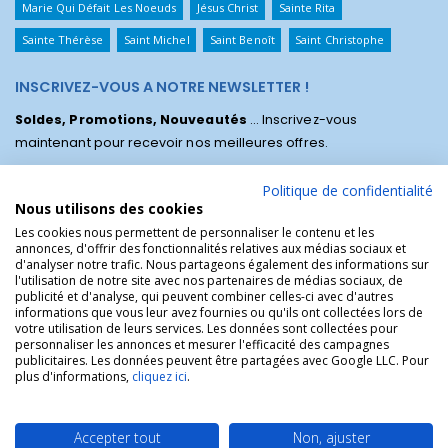
Marie Qui Défait Les Noeuds
Jésus Christ
Sainte Rita
Sainte Thérèse
Saint Michel
Saint Benoît
Saint Christophe
INSCRIVEZ-VOUS A NOTRE NEWSLETTER !
Soldes, Promotions, Nouveautés
... Inscrivez-vous
maintenant pour recevoir nos meilleures offres.
Politique de confidentialité
Nous utilisons des cookies
Les cookies nous permettent de personnaliser le contenu et les
annonces, d'offrir des fonctionnalités relatives aux médias sociaux et
d'analyser notre trafic. Nous partageons également des informations sur
l'utilisation de notre site avec nos partenaires de médias sociaux, de
publicité et d'analyse, qui peuvent combiner celles-ci avec d'autres
informations que vous leur avez fournies ou qu'ils ont collectées lors de
votre utilisation de leurs services. Les données sont collectées pour
personnaliser les annonces et mesurer l'efficacité des campagnes
La Boutique des Chrétiens © | La boutique religieuse chrétienne de
publicitaires. Les données peuvent être partagées avec Google LLC. Pour
référence !.
plus d'informations,
cliquez ici
.
Accepter tout
Non, ajuster