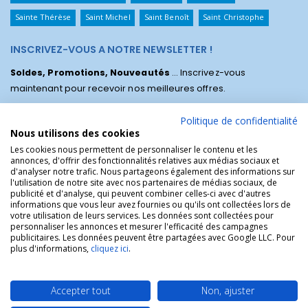
Sainte Thérèse
Saint Michel
Saint Benoît
Saint Christophe
INSCRIVEZ-VOUS A NOTRE NEWSLETTER !
Soldes, Promotions, Nouveautés
... Inscrivez-vous
maintenant pour recevoir nos meilleures offres.
Politique de confidentialité
Nous utilisons des cookies
Les cookies nous permettent de personnaliser le contenu et les
annonces, d'offrir des fonctionnalités relatives aux médias sociaux et
d'analyser notre trafic. Nous partageons également des informations sur
l'utilisation de notre site avec nos partenaires de médias sociaux, de
publicité et d'analyse, qui peuvent combiner celles-ci avec d'autres
informations que vous leur avez fournies ou qu'ils ont collectées lors de
votre utilisation de leurs services. Les données sont collectées pour
personnaliser les annonces et mesurer l'efficacité des campagnes
La Boutique des Chrétiens © | La boutique religieuse chrétienne de
publicitaires. Les données peuvent être partagées avec Google LLC. Pour
référence !.
plus d'informations,
cliquez ici
.
Accepter tout
Non, ajuster