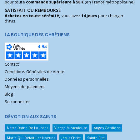
pour toute
commande supérieure à 58 €
(en France métropolitaine)
SATISFAIT OU REMBOURSÉ
Achetez en toute sérénité,
vous avez
14 jours
pour changer
d'avis.
LA BOUTIQUE DES CHRÉTIENS
Contact
Conditions Générales de Vente
Données personnelles
Moyens de paiement
Blog
Se connecter
DÉVOTION AUX SAINTS
Notre Dame De Lourdes
Vierge Miraculeuse
Anges Gardiens
Marie Qui Défait Les Noeuds
Jésus Christ
Sainte Rita