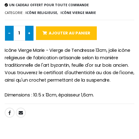
Lot de 20 Bougies de Neuvaine Blanches
€2.50
UN CADEAU OFFERT POUR TOUTE COMMANDE
€58.50
€78.00
CATEGORIE :
ICÔNE RELIGIEUSE,
ICÔNE VIERGE MARIE
-
+
AJOUTER AU PANIER
Chapelet de Lourde
Huile d'Onction
€5.00
€9.90
Icône Vierge Marie - Vierge de Tendresse 13cm, jolie icône
religieuse de fabrication artisanale selon la manière
traditionnelle de l'art byzantin, feuille d'or sur bois ancien.
Vous trouverez le certificat d'authenticité au dos de l'icone,
Croix Enfant en Bois Eglise Papillons et Arc-en-ciel 15 cm
Bougie Neuvaine pour une Guérison - 17.5cm
ainsi qu'un crochet permettant de la suspendre.
€23.00
€4.90
Dimensions : 10.5 x 13cm, épaisseur 1,6cm.
SHARE: