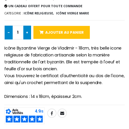
Lot de 20 Bougies de Neuvaine Blanches
€2.50
UN CADEAU OFFERT POUR TOUTE COMMANDE
€58.50
€78.00
CATEGORIE :
ICÔNE RELIGIEUSE,
ICÔNE VIERGE MARIE
-
+
AJOUTER AU PANIER
Chapelet de Lourde
Huile d'Onction
€5.00
€9.90
Icône Byzantine Vierge de Vladimir - 18cm, très belle icone
religieuse de fabrication artisanale selon la manière
traditionnelle de l'art byzantin. Elle est trempée à l'oeuf et
feuille d'or sur bois ancien.
Croix Enfant en Bois Eglise Papillons et Arc-en-ciel 15 cm
Bougie Neuvaine pour une Guérison - 17.5cm
Vous trouverez le certificat d'authenticité au dos de l'icone,
€23.00
€4.90
ainsi qu'un crochet permettant de la suspendre.
Dimensions : 14 x 18cm, épaisseur 2cm.
SHARE: