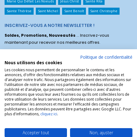
Marie Qui Défait Les Noeuds
Jésus Christ
Sainte Rita
Sainte Thérèse
Saint Michel
Saint Benoît
Saint Christophe
INSCRIVEZ-VOUS A NOTRE NEWSLETTER !
Soldes, Promotions, Nouveautés
... Inscrivez-vous
maintenant pour recevoir nos meilleures offres.
Politique de confidentialité
Nous utilisons des cookies
Les cookies nous permettent de personnaliser le contenu et les
annonces, d'offrir des fonctionnalités relatives aux médias sociaux et
d'analyser notre trafic. Nous partageons également des informations sur
l'utilisation de notre site avec nos partenaires de médias sociaux, de
publicité et d'analyse, qui peuvent combiner celles-ci avec d'autres
informations que vous leur avez fournies ou qu'ils ont collectées lors de
votre utilisation de leurs services. Les données sont collectées pour
personnaliser les annonces et mesurer l'efficacité des campagnes
La Boutique des Chrétiens © | La boutique religieuse chrétienne de
publicitaires. Les données peuvent être partagées avec Google LLC. Pour
référence !.
plus d'informations,
cliquez ici
.
Accepter tout
Non, ajuster