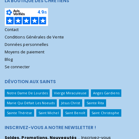
LA BOUTIQUE DES CHRÉTIENS
Contact
Conditions Générales de Vente
Données personnelles
Moyens de paiement
Blog
Se connecter
DÉVOTION AUX SAINTS
Notre Dame De Lourdes
Vierge Miraculeuse
Anges Gardiens
Marie Qui Défait Les Noeuds
Jésus Christ
Sainte Rita
Sainte Thérèse
Saint Michel
Saint Benoît
Saint Christophe
INSCRIVEZ-VOUS A NOTRE NEWSLETTER !
Soldes, Promotions, Nouveautés
... Inscrivez-vous